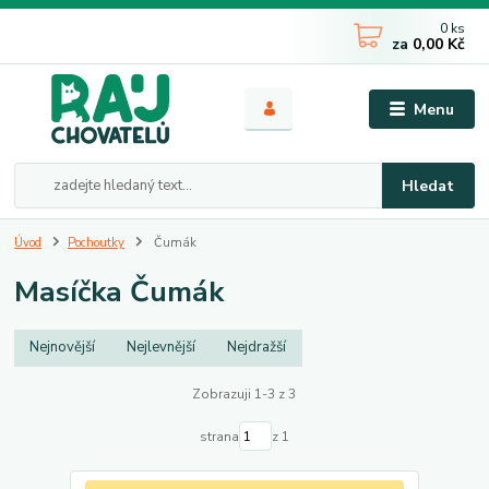
0
ks
za
0,00 Kč
Menu
Hledat
Úvod
Pochoutky
Čumák
Masíčka Čumák
Nejnovější
Nejlevnější
Nejdražší
Zobrazuji 1-3 z 3
strana
z 1