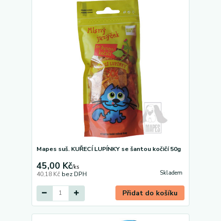
Mapes suš. KUŘECÍ LUPÍNKY se šantou kočičí 50g
45,00 Kč
/
ks
Skladem
40,18 Kč
bez DPH
Přidat do košíku