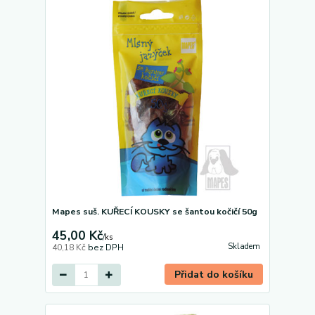
Mapes suš. KUŘECÍ KOUSKY se šantou kočičí 50g
45,00 Kč
/
ks
Skladem
40,18 Kč
bez DPH
Přidat do košíku