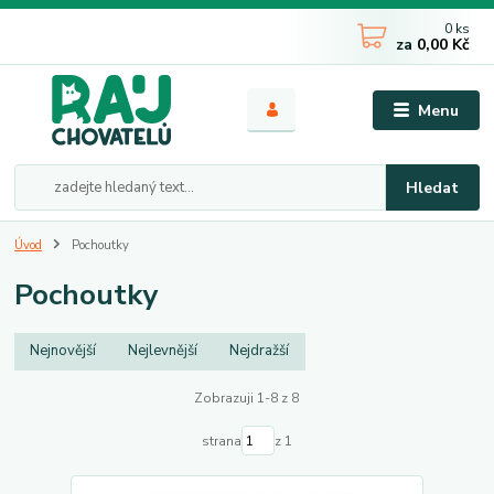
0
ks
za
0,00 Kč
Menu
Hledat
Úvod
Pochoutky
Pochoutky
Nejnovější
Nejlevnější
Nejdražší
Zobrazuji 1-8 z 8
strana
z 1