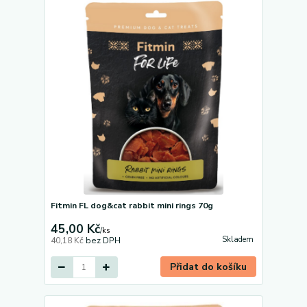
Fitmin FL dog&cat rabbit mini rings 70g
45,00 Kč
/
ks
Skladem
40,18 Kč
bez DPH
Přidat do košíku