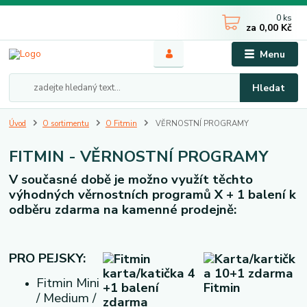
0
ks
za
0,00 Kč
Menu
Hledat
Úvod
O sortimentu
O Fitmin
VĚRNOSTNÍ PROGRAMY
FITMIN - VĚRNOSTNÍ PROGRAMY
V současné době je možno využít těchto
výhodných věrnostních programů X + 1 balení k
odběru zdarma na kamenné prodejně:
PRO PEJSKY:
Fitmin Mini
/ Medium /