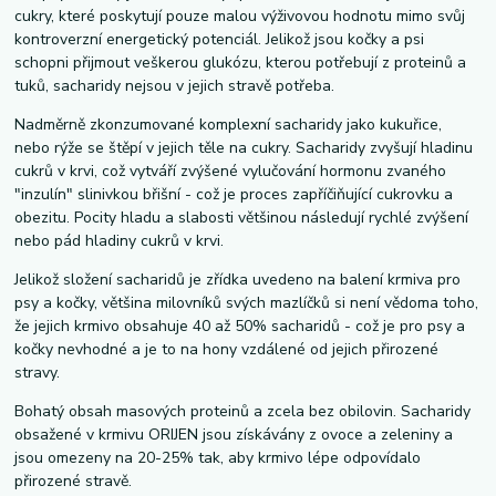
cukry, které poskytují pouze malou výživovou hodnotu mimo svůj
kontroverzní energetický potenciál. Jelikož jsou kočky a psi
schopni přijmout veškerou glukózu, kterou potřebují z proteinů a
tuků, sacharidy nejsou v jejich stravě potřeba.
Nadměrně zkonzumované komplexní sacharidy jako kukuřice,
nebo rýže se štěpí v jejich těle na cukry. Sacharidy zvyšují hladinu
cukrů v krvi, což vytváří zvýšené vylučování hormonu zvaného
"inzulín" slinivkou břišní - což je proces zapříčiňující cukrovku a
obezitu. Pocity hladu a slabosti většinou následují rychlé zvýšení
nebo pád hladiny cukrů v krvi.
Jelikož složení sacharidů je zřídka uvedeno na balení krmiva pro
psy a kočky, většina milovníků svých mazlíčků si není vědoma toho,
že jejich krmivo obsahuje 40 až 50% sacharidů - což je pro psy a
kočky nevhodné a je to na hony vzdálené od jejich přirozené
stravy.
Bohatý obsah masových proteinů a zcela bez obilovin. Sacharidy
obsažené v krmivu ORIJEN jsou získávány z ovoce a zeleniny a
jsou omezeny na 20-25% tak, aby krmivo lépe odpovídalo
přirozené stravě.