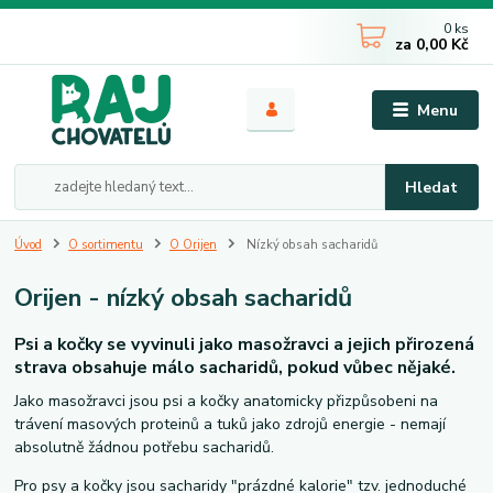
0
ks
za
0,00 Kč
Menu
Hledat
Úvod
O sortimentu
O Orijen
Nízký obsah sacharidů
Orijen - nízký obsah sacharidů
Psi a kočky se vyvinuli jako masožravci a jejich přirozená
strava obsahuje málo sacharidů, pokud vůbec nějaké.
Jako masožravci jsou psi a kočky anatomicky přizpůsobeni na
trávení masových proteinů a tuků jako zdrojů energie - nemají
absolutně žádnou potřebu sacharidů.
Pro psy a kočky jsou sacharidy "prázdné kalorie" tzv. jednoduché