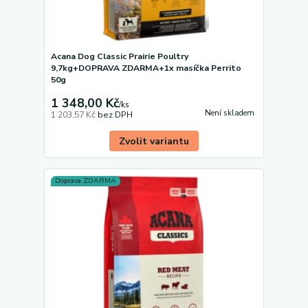
Acana Dog Classic Prairie Poultry
9,7kg+DOPRAVA ZDARMA+1x masíčka Perrito
50g
1 348,00 Kč
/
ks
Není skladem
1 203,57 Kč
bez DPH
Zvolit variantu
Doprava ZDARMA