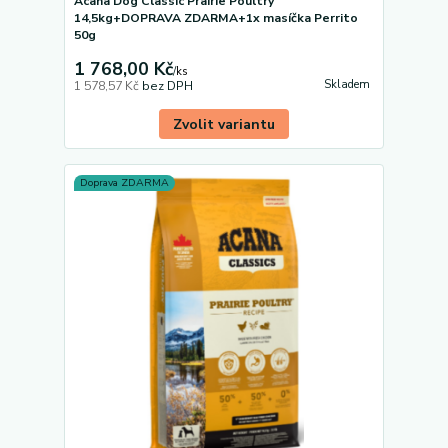
Acana Dog Classic Prairie Poultry
14,5kg+DOPRAVA ZDARMA+1x masíčka Perrito
50g
1 768,00 Kč
/
ks
Skladem
1 578,57 Kč
bez DPH
Zvolit variantu
Doprava ZDARMA