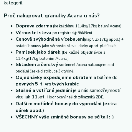
kategorií.
Proč nakupovat granulky Acana u nás?
Doprava zdarma
(ke každému 11,4kg/17kg balení Acana)
Věrnostní sleva
po registraci/přihlášení
Cenově zvýhodněná vícebalení
(např. 2x17kg apod.) +
ostatní bonusy jako věrnostní sleva, dárky apod. platí také.
Pamlsek jako dárek
(ke každé objednávce s
11,4kg/17kg balením Acana)
Skladem a čerstvý
sortiment Acana n
akupujeme od
oficiální české distribuce 3x týdně.
Objednávky expedujeme obratem
a balíme do
pevných 5-ti vrstvých krabic
.
Slušné a vstřícné jednání
je u nás samozřejmostí
více jak
11let.
Hodnocení našich zákazníků ZDE.
Další mimořádné bonusy do vyprodání (extra
dárek apod.)
VŠECHNY výše zmíněné bonusy se sčítají :-)