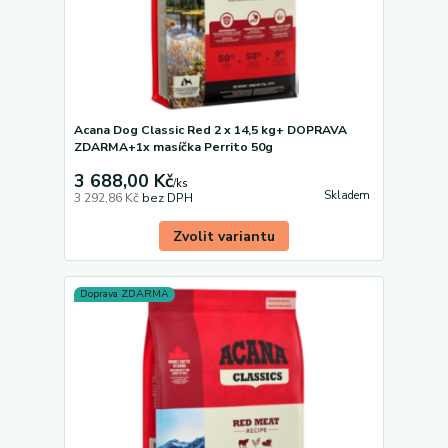
Acana Dog Classic Red 2 x 14,5 kg+ DOPRAVA
ZDARMA+1x masíčka Perrito 50g
3 688,00 Kč
/
ks
Skladem
3 292,86 Kč
bez DPH
Zvolit variantu
Doprava ZDARMA