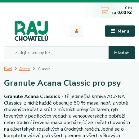
0
ks
za
0,00 Kč
Menu
Hledat
Úvod
Acana
Classic
Granule Acana Classic pro psy
Granule Acana Classics
- tři jedinečná krmiva ACANA
Classics, z nichž každé obsahuje 50 % masa, např. z volně
chovaných kuřat a krůt z místních prérijních farem, ryb
lovených v pacifických vodách u vancouverského pobřeží
nebo tradiční červená masa pocházející ze zvířat chovaných
na albertských rozlehlých a úrodných rančích. Jedná se o
kompletní výživů psů všech plemen a všech věkových