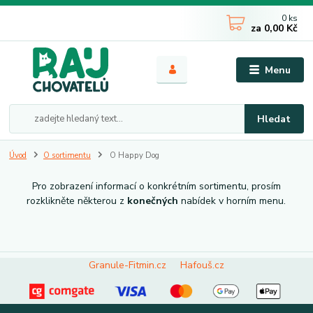
0
ks
za
0,00 Kč
Menu
Hledat
Úvod
O sortimentu
O Happy Dog
Pro zobrazení informací o konkrétním sortimentu, prosím
rozklikněte některou z
konečných
nabídek v horním menu.
Granule-Fitmin.cz
Hafouš.cz