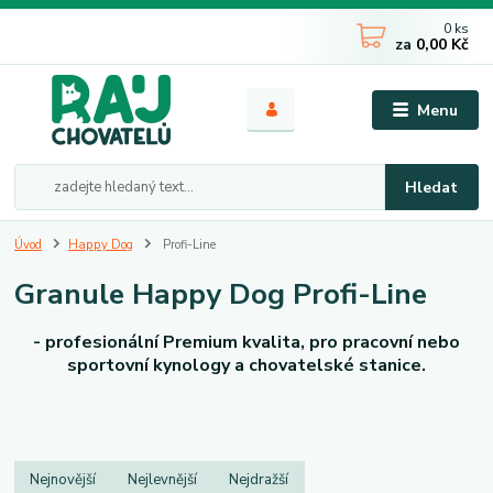
0
ks
za
0,00 Kč
Menu
Hledat
Úvod
Happy Dog
Profi-Line
Granule Happy Dog Profi-Line
- profesionální Premium kvalita, pro pracovní nebo
sportovní kynology a chovatelské stanice.
Nejnovější
Nejlevnější
Nejdražší