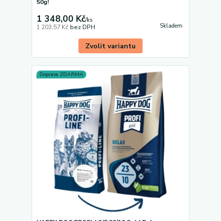
50g!
1 348,00 Kč
/
ks
Skladem
1 203,57 Kč
bez DPH
Zvolit variantu
Doprava ZDARMA