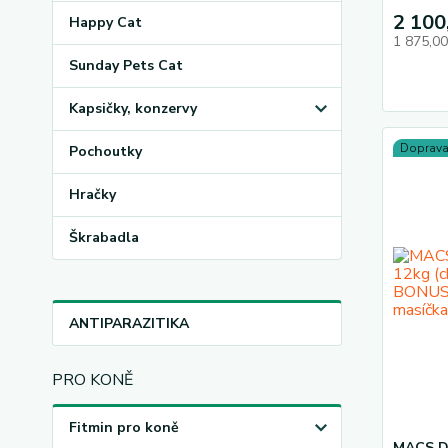
2 100
Happy Cat
1 875,0
Sunday Pets Cat
Kapsičky, konzervy
Doprav
Pochoutky
Hračky
Škrabadla
ANTIPARAZITIKA
PRO KONĚ
Fitmin pro koně
MACS D