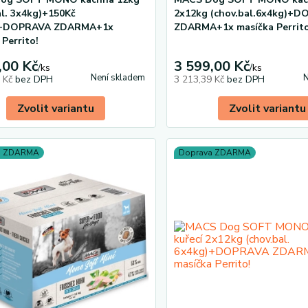
al. 3x4kg)+150Kč
2x12kg (chov.bal.6x4kg)+
+DOPRAVA ZDARMA+1x
ZDARMA+1x masíčka Perrito
 Perrito!
,00 Kč
3 599,00 Kč
/
ks
/
ks
Není skladem
N
0 Kč
bez DPH
3 213,39 Kč
bez DPH
Zvolit variantu
Zvolit variantu
a ZDARMA
Doprava ZDARMA