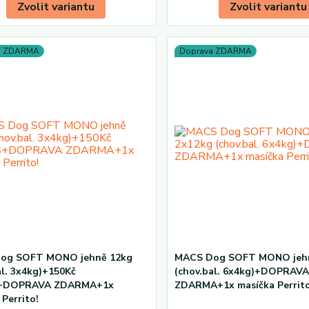
Zvolit variantu
Zvolit variantu
a ZDARMA
Doprava ZDARMA
og SOFT MONO jehně 12kg
MACS Dog SOFT MONO jeh
al. 3x4kg)+150Kč
(chov.bal. 6x4kg)+DOPRAV
+DOPRAVA ZDARMA+1x
ZDARMA+1x masíčka Perrito
 Perrito!