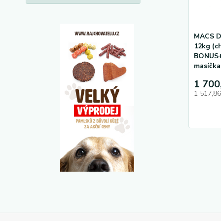
MACS D
12kg (c
BONUS
masíčka
1 700
1 517,8