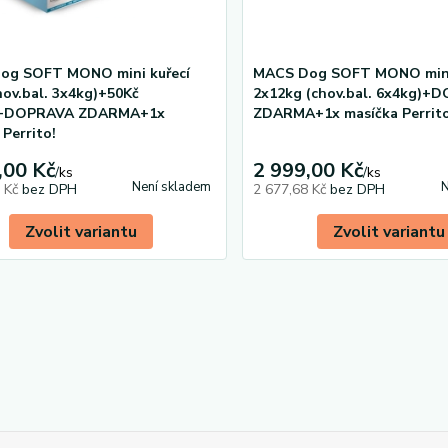
og SOFT MONO mini kuřecí
MACS Dog SOFT MONO mini
hov.bal. 3x4kg)+50Kč
2x12kg (chov.bal. 6x4kg)+
+DOPRAVA ZDARMA+1x
ZDARMA+1x masíčka Perrito
 Perrito!
,00 Kč
2 999,00 Kč
/
ks
/
ks
Není skladem
N
6 Kč
bez DPH
2 677,68 Kč
bez DPH
Zvolit variantu
Zvolit variantu