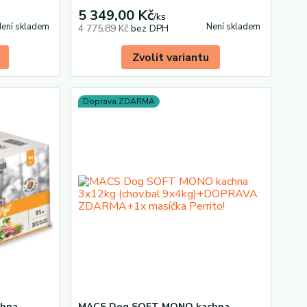
5 349,00 Kč
/
ks
ení skladem
Není skladem
4 775,89 Kč
bez DPH
Zvolit variantu
Doprava ZDARMA
hna
MACS Dog SOFT MONO kachna