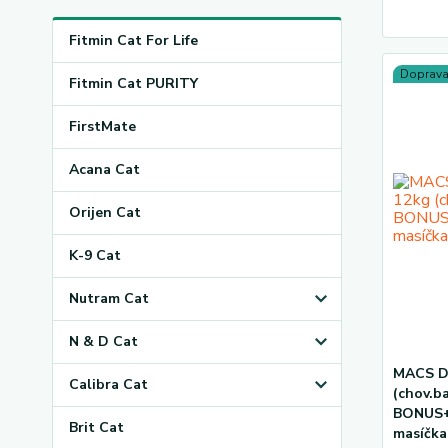
Fitmin Cat For Life
Doprav
Fitmin Cat PURITY
FirstMate
Acana Cat
Orijen Cat
K-9 Cat
Nutram Cat
N & D Cat
MACS D
Calibra Cat
(chov.b
BONUS
Brit Cat
masíčka