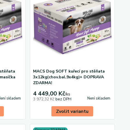
stěňata
MACS Dog SOFT kuřecí pro stěňata
 masíčka
3x12kg(chov.bal.9x4kg)+ DOPRAVA
ZDARMA!
4 449,00 Kč
/
ks
ení skladem
Není skladem
3 972,32 Kč
bez DPH
Zvolit variantu