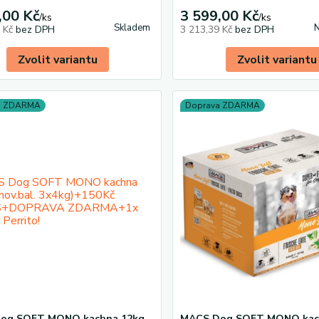
,00 Kč
3 599,00 Kč
/
ks
/
ks
Skladem
N
0 Kč
bez DPH
3 213,39 Kč
bez DPH
Zvolit variantu
Zvolit variantu
a ZDARMA
Doprava ZDARMA
og SOFT MONO kachna 12kg
MACS Dog SOFT MONO kac