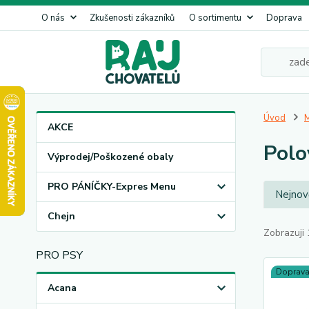
O nás
Zkušenosti zákazníků
O sortimentu
Doprava
Úvod
AKCE
Polo
Výprodej/Poškozené obaly
PRO PÁNÍČKY-Expres Menu
Nejnově
Chejn
Zobrazuji 
PRO PSY
Doprav
Acana