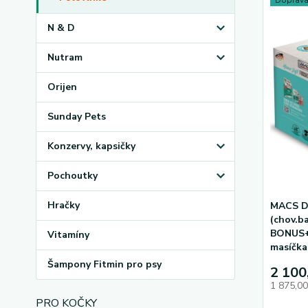
Doprav
N & D
Nutram
Orijen
Sunday Pets
Konzervy, kapsičky
Pochoutky
Hračky
MACS D
(chov.b
BONUS
Vitamíny
masíčka
Šampony Fitmin pro psy
2 100
1 875,0
PRO KOČKY