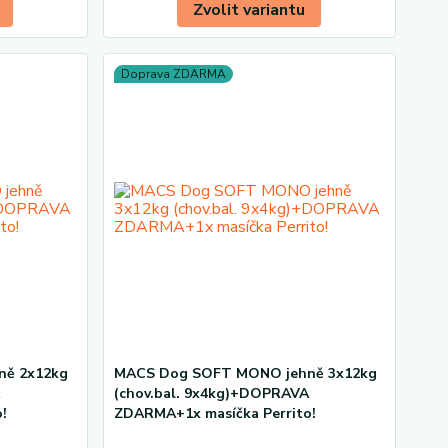
Zvolit variantu
Doprava ZDARMA
ně 2x12kg
MACS Dog SOFT MONO jehně 3x12kg
A
(chov.bal. 9x4kg)+DOPRAVA
!
ZDARMA+1x masíčka Perrito!