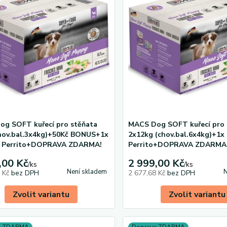
g SOFT kuřecí pro stěňata
MACS Dog SOFT kuřecí pro 
hov.bal.3x4kg)+50Kč BONUS+1x
2x12kg (chov.bal.6x4kg)+1x
a Perrito+DOPRAVA ZDARMA!
Perrito+DOPRAVA ZDARMA
,00 Kč
2 999,00 Kč
/
ks
/
ks
Není skladem
N
6 Kč
bez DPH
2 677,68 Kč
bez DPH
Zvolit variantu
Zvolit variantu