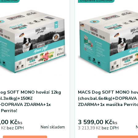
a ZDARMA
Doprava ZDARMA
og SOFT MONO hovězí 12kg
MACS Dog SOFT MONO hově
al.3x4kg)+150Kč
(chov.bal.6x4kg)+DOPRAVA
+DOPRAVA ZDARMA+1x
ZDARMA+1x masíčka Perrito
 Perrito!
,00 Kč
3 599,00 Kč
/
ks
/
ks
Není skladem
N
0 Kč
bez DPH
3 213,39 Kč
bez DPH