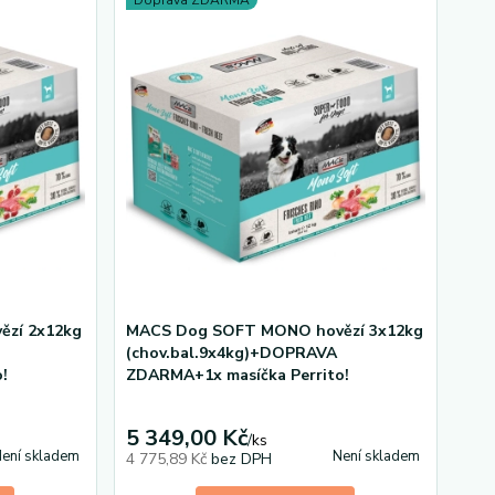
Doprava ZDARMA
zí 2x12kg
MACS Dog SOFT MONO hovězí 3x12kg
(chov.bal.9x4kg)+DOPRAVA
!
ZDARMA+1x masíčka Perrito!
5 349,00 Kč
/
ks
ení skladem
Není skladem
4 775,89 Kč
bez DPH