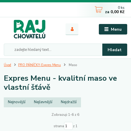
0
ks
za
0,00 Kč
Menu
Hledat
Úvod
PRO PÁNÍČKY-Expres Menu
Maso
Expres Menu - kvalitní maso ve
vlastní šťávě
Nejnovější
Nejlevnější
Nejdražší
Zobrazuji 1-6 z 6
strana
z 1