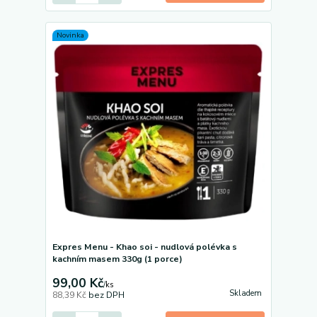
Novinka
Expres Menu - Khao soi - nudlová polévka s
kachním masem 330g (1 porce)
99,00 Kč
/
ks
Skladem
88,39 Kč
bez DPH