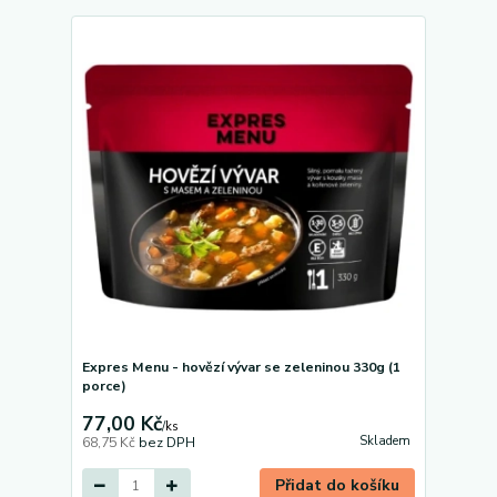
Expres Menu - hovězí vývar se zeleninou 330g (1
porce)
77,00 Kč
/
ks
Skladem
68,75 Kč
bez DPH
Přidat do košíku