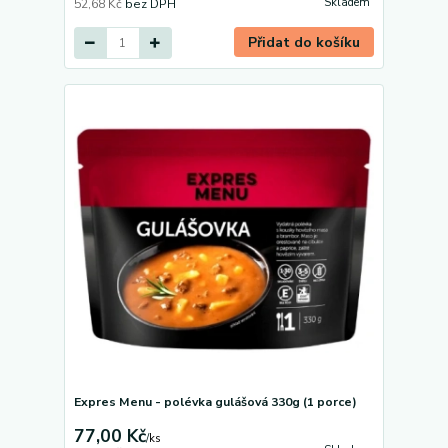
Skladem
52,68 Kč
bez DPH
Přidat do košíku
Expres Menu - polévka gulášová 330g (1 porce)
77,00 Kč
/
ks