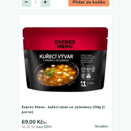
Přidat do košíku
Expres Menu - kuřecí vývar se zeleninou 330g (1
porce)
69,00 Kč
/
ks
Skladem
61,61 Kč
bez DPH