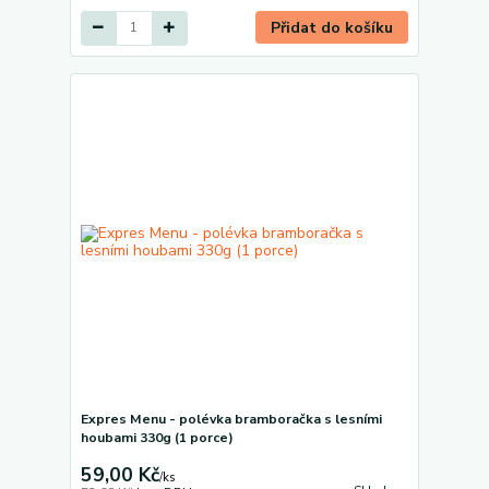
Přidat do košíku
Expres Menu - polévka bramboračka s lesními
houbami 330g (1 porce)
59,00 Kč
/
ks