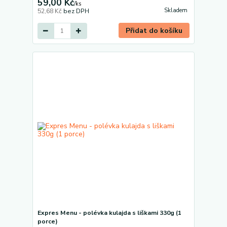
59,00 Kč
/
ks
Skladem
52,68 Kč
bez DPH
Přidat do košíku
Expres Menu - polévka kulajda s liškami 330g (1
porce)