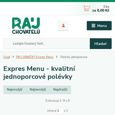
0
ks
za
0,00 Kč
Menu
Hledat
Úvod
PRO PÁNÍČKY-Expres Menu
Polévky jednoporcové
Expres Menu - kvalitní
jednoporcové polévky
Nejnovější
Nejlevnější
Nejdražší
Zobrazuji 1-9 z 9
strana
z 1