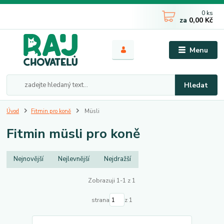
0
ks
za
0,00 Kč
Menu
Hledat
Úvod
Fitmin pro koně
Müsli
Fitmin müsli pro koně
Nejnovější
Nejlevnější
Nejdražší
Zobrazuji 1-1 z 1
strana
z 1