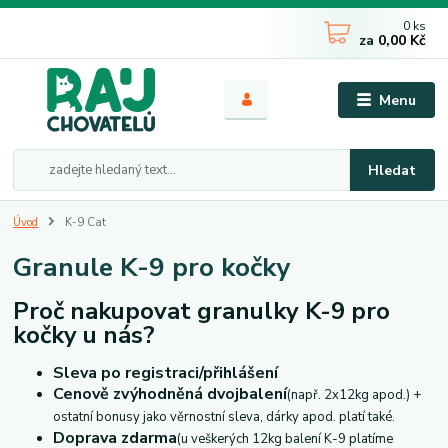
0
ks
za
0,00 Kč
Menu
Hledat
Úvod
K-9 Cat
Granule K-9 pro kočky
Proč nakupovat granulky K-9 pro
kočky u nás?
Sleva po registraci/přihlášení
Cenově zvýhodněná dvojbalení
(např. 2x12kg apod.) +
ostatní bonusy jako věrnostní sleva, dárky apod. platí také.
Doprava zdarma
(u veškerých 12kg balení K-9 platíme