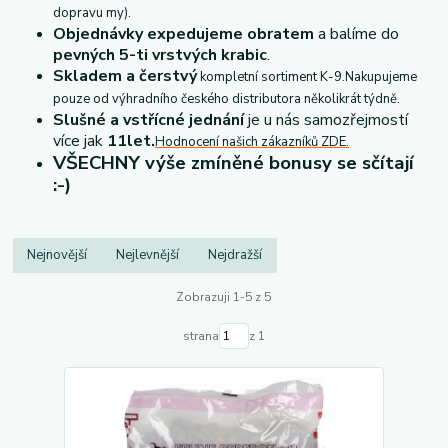
dopravu my).
Objednávky expedujeme obratem
a balíme do
pevných 5-ti vrstvých krabic
.
Skladem a čerstvý
kompletní sortiment K-9.
Nakupujeme
pouze od výhradního českého distributora několikrát týdně.
Slušné a vstřícné jednání
je u nás samozřejmostí
více jak
11let.
Hodnocení našich zákazníků ZDE.
VŠECHNY výše zmíněné bonusy se sčítají
:-)
Nejnovější
Nejlevnější
Nejdražší
Zobrazuji 1-5 z 5
strana
z 1