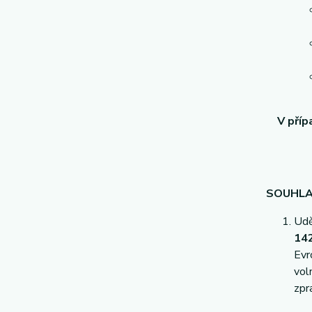
V příp
SOUHLA
Udě
142
Evr
vol
zpr