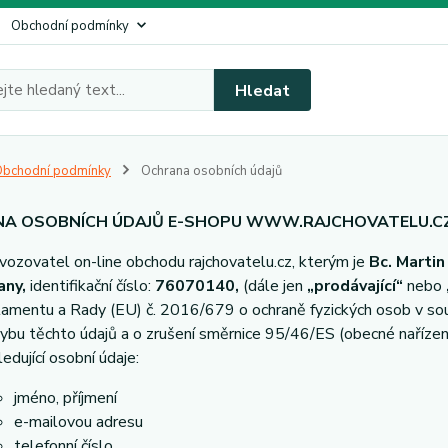
Obchodní podmínky
Hledat
bchodní podmínky
Ochrana osobních údajů
A OSOBNÍCH ÚDAJŮ E-SHOPU WWW.RAJCHOVATELU.C
vozovatel on-line obchodu rajchovatelu.cz, kterým je
Bc. Martin
any,
identifikační číslo:
76070140,
(dále jen
„prodávající“
nebo
lamentu a Rady (EU) č. 2016/679 o ochraně fyzických osob v sou
ybu těchto údajů a o zrušení směrnice 95/46/ES (obecné nařízení
ledující osobní údaje:
jméno, příjmení
e-mailovou adresu
telefonní číslo