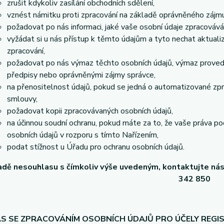
zrušit kdykoliv zasílání obchodních sdělení,
vznést námitku proti zpracování na základě oprávněného zájmu
požadovat po nás informaci, jaké vaše osobní údaje zpracováv
vyžádat si u nás přístup k těmto údajům a tyto nechat aktual
zpracování,
požadovat po nás výmaz těchto osobních údajů, výmaz proved
předpisy nebo oprávněnými zájmy správce,
na přenositelnost údajů, pokud se jedná o automatizované zp
smlouvy,
požadovat kopii zpracovávaných osobních údajů,
na účinnou soudní ochranu, pokud máte za to, že vaše práva po
osobních údajů v rozporu s tímto Nařízením,
podat stížnost u Úřadu pro ochranu osobních údajů.
adě nesouhlasu s čímkoliv výše uvedeným, kontaktujte ná
342 850
S SE ZPRACOVÁNÍM OSOBNÍCH ÚDAJŮ PRO ÚČELY REGI