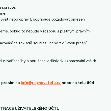
 správce,
áme,
izovat nebo opravit, popřípadě požadovat omezení
eme, pokud to nebude v rozporu s platnými právními
racování na základě souhlasu nebo z důvodu plnění
dle Nařízení byla porušena v důsledku zpracování vašich
s prosím na
info@rajchovatelu.cz
nebo na tel.: 604
STRACE UŽIVATELSKÉHO ÚČTU