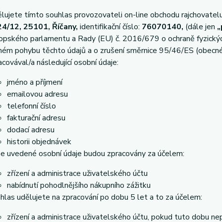
lujete tímto souhlas provozovateli on-line obchodu rajchovatelu
4/12, 25101, Říčany,
identifikační číslo:
76070140,
(dále jen
„
opského parlamentu a Rady (EU) č. 2016/679 o ochraně fyzických
ném pohybu těchto údajů a o zrušení směrnice 95/46/ES (obecné 
acovával/a následující osobní údaje:
jméno a příjmení
emailovou adresu
telefonní číslo
fakturační adresu
dodací adresu
historii objednávek
e uvedené osobní údaje budou zpracovány za účelem:
zřízení a administrace uživatelského účtu
nabídnutí pohodlnějšího nákupního zážitku
hlas udělujete na zpracování po dobu 5 let a to za účelem:
zřízení a administrace uživatelského účtu, pokud tuto dobu ne