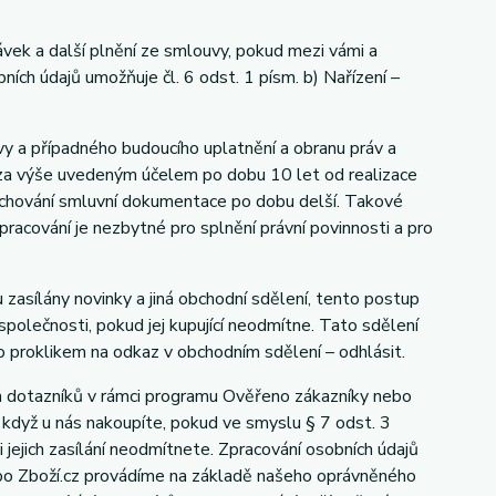
vek a další plnění ze smlouvy, pokud mezi vámi a
ích údajů umožňuje čl. 6 odst. 1 písm. b) Nařízení –
y a případného budoucího uplatnění a obranu práv a
e za výše uvedeným účelem po dobu 10 let od realizace
s uchování smluvní dokumentace po dobu delší. Takové
zpracování je nezbytné pro splnění právní povinnosti a pro
 zasílány novinky a jiná obchodní sdělení, tento postup
polečnosti, pokud jej kupující neodmítne. Tato sdělení
 proklikem na odkaz v obchodním sdělení – odhlásit.
h dotazníků v rámci programu Ověřeno zákazníky nebo
 když u nás nakoupíte, pokud ve smyslu § 7 odst. 3
jejich zasílání neodmítnete. Zpracování osobních údajů
ebo Zboží.cz provádíme na základě našeho oprávněného