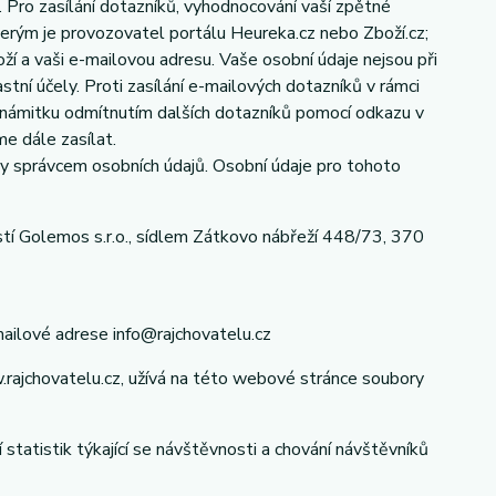
. Pro zasílání dotazníků, vyhodnocování vaší zpětné
erým je provozovatel portálu Heureka.cz nebo Zboží.cz;
 a vaši e-mailovou adresu. Vaše osobní údaje nejsou při
stní účely. Proti zasílání e-mailových dotazníků v rámci
 námitku odmítnutím dalších dotazníků pomocí odkazu v
e dále zasílat.
y správcem osobních údajů. Osobní údaje pro tohoto
í Golemos s.r.o., sídlem Zátkovo nábřeží 448/73, 370
ailové adrese info@rajchovatelu.cz
rajchovatelu.cz, užívá na této webové stránce soubory
tatistik týkající se návštěvnosti a chování návštěvníků