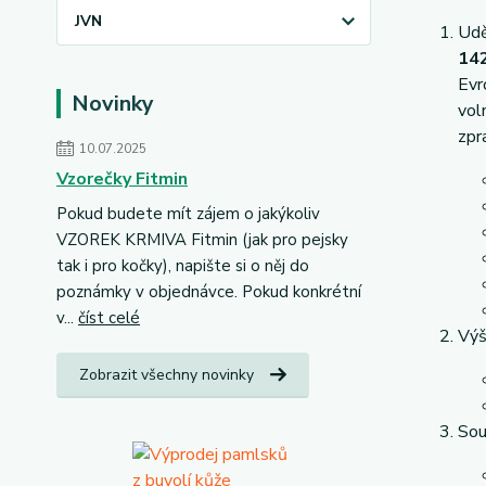
JVN
Udě
142
Evr
Novinky
vol
zpr
10.07.2025
Vzorečky Fitmin
Pokud budete mít zájem o jakýkoliv
VZOREK KRMIVA Fitmin (jak pro pejsky
tak i pro kočky), napište si o něj do
poznámky v objednávce. Pokud konkrétní
v...
číst celé
Výš
Zobrazit všechny novinky
Sou