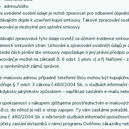
adresu/sídlo
e uvedené osobní údaje je nutné zpracovat pro odbavení objedná
dávajícím dojde k uzavření kupní smlouvy. Takové zpracování osobn
acování je nezbytné pro splnění smlouvy.
dávající zpracovává tyto údaje rovněž za účelem evidence smlouv
inností smluvních stran. Uchování a zpracování osobních údajů j
lední části plnění dle smlouvy, nepožaduje-li jiný právní předpi
acování je možné na základě čl. 6 odst. 1 písm. c) a f) Nařízení – 
ly oprávněných zájmů správce.
e-mailovou adresu, případně telefonní číslo mohou být kupujícímu
žňuje § 7 odst. 3 zákona č.480/2004 Sb., o službách informační s
 kdykoliv jakýmkoliv způsobem – například zasláním e-mailu nebo
i spokojenost s nákupem zjišťujeme prostřednictvím e-mailovýc
ží.cz, do něhož je náš e-shop zapojen. Ty vám zasíláme pokaždé,
ona č. 480/2004 Sb. o některých službách informační společnosti 
 účely zaslání dotazníků v rámci programu Ověřeno zákazníky n