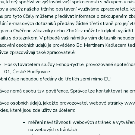
mu, který spočívá ve zjišťování vaší spokojenosti s nákupem u nás
by a analýz našeho tržního postavení využíváme zpracovatele, kt
u pro tyto účely můžeme předávat informace o zakoupeném zboží
ílání e-mailových dotazníků předány žádné třetí straně pro její vla
gramu Ověřeno zákazníky nebo Zboží.cz můžete kdykoli vyjádřit
ailu s dotazníkem. V případě vaší námitky vám dotazník nebudem
acování osobních údajů je prováděno Bc. Martinem Kadlecem ted
ávce zpracovávají také zpracovatelé:
Poskytovatelem služby Eshop-rychle, provozované společnost
01, České Budějovice
bní údaje nebudou předány do třetích zemí mimo EU.
ávce nemá osobu tzv. pověřence. Správce lze kontaktovat na em
ávce osobních údajů, jakožto provozovatel webové stránky www.
kies, které jsou zde užity za účelem:
měření návštěvnosti webových stránek a vytváření s
na webových stránkách