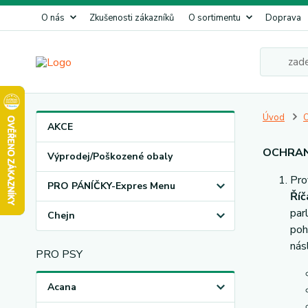
O nás
Zkušenosti zákazníků
O sortimentu
Doprava
Úvod
O
AKCE
OCHRAN
Výprodej/Poškozené obaly
Pro
PRO PÁNÍČKY-Expres Menu
Říč
par
Chejn
poh
nás
PRO PSY
Acana