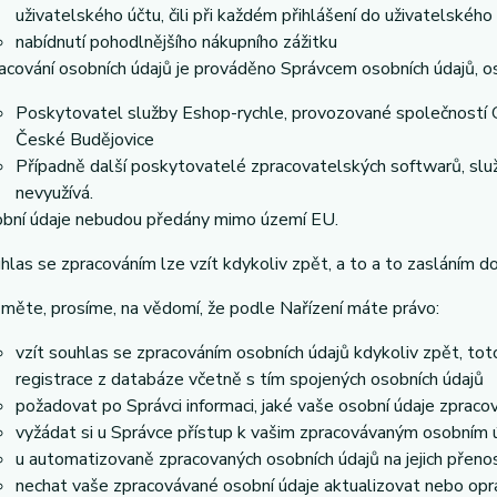
uživatelského účtu, čili při každém přihlášení do uživatelského
nabídnutí pohodlnějšího nákupního zážitku
acování osobních údajů je prováděno Správcem osobních údajů, os
Poskytovatel služby Eshop-rychle, provozované společností G
České Budějovice
Případně další poskytovatelé zpracovatelských softwarů, služ
nevyužívá.
bní údaje nebudou předány mimo území EU.
hlas se zpracováním lze vzít kdykoliv zpět, a to a to zasláním do
měte, prosíme, na vědomí, že podle Nařízení máte právo:
vzít souhlas se zpracováním osobních údajů kdykoliv zpět, to
registrace z databáze včetně s tím spojených osobních údajů
požadovat po Správci informaci, jaké vaše osobní údaje zpraco
vyžádat si u Správce přístup k vašim zpracovávaným osobním ú
u automatizovaně zpracovaných osobních údajů na jejich přeno
nechat vaše zpracovávané osobní údaje aktualizovat nebo opra