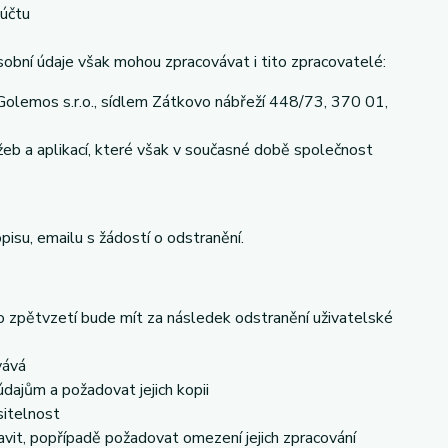
 účtu
obní údaje však mohou zpracovávat i tito zpracovatelé:
olemos s.r.o., sídlem Zátkovo nábřeží 448/73, 370 01,
eb a aplikací, které však v současné době společnost
pisu, emailu s žádostí o odstranění.
to zpětvzetí bude mít za následek odstranění uživatelské
vává
dajům a požadovat jejich kopii
sitelnost
vit, popřípadě požadovat omezení jejich zpracování