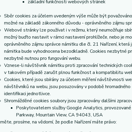
základní funkčnosti webových stránek
Sběr cookies za účelem uvedeným výše může být považováno z
možné na základě zákonného důvodu - oprávněného zájmu správc
Webové stránky lze používat i v režimu, který neumožňuje sbír
možný buďto nastavit v rámci nastavení prohlížeče, nebo je m
oprávněného zájmu správce námitku dle čl. 21 Nařízení, která 
námitka bude vyhodnocena bezodkladně. Cookies nezbytné p
nezbytně nutnou pro fungování webu.
Vznese-li návštěvník námitku proti zpracování technických co
v takovém případě zaručit plnou funkčnost a kompatibilitu we
Cookies, které jsou sbírány za účelem měření návštěvnosti webu
návštěvníků na webu, jsou posuzovány v podobě hromadného 
identifikaci jednotlivce.
Shromážděné cookies soubory jsou zpracovány dalšími zpracov
Poskytovatelem služby Google Analytics, provozované 
Parkway, Mountain View, CA 94043, USA
měte, prosíme, na vědomí, že podle Nařízení máte právo: