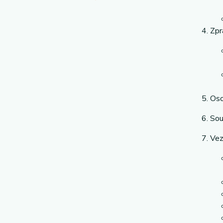
Zpr
Oso
Sou
Vez