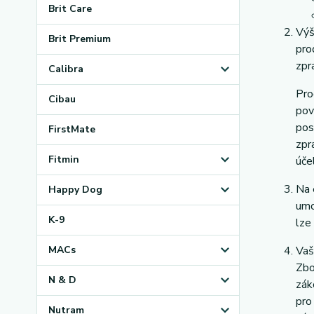
Brit Care
Výš
Brit Premium
pro
zpr
Calibra
Pro
Cibau
pov
pos
FirstMate
zpr
Fitmin
úče
Na 
Happy Dog
umo
K-9
lze
MACs
Vaš
Zbo
N & D
zák
pro
Nutram