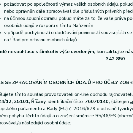
požadovat po společnosti výmaz vašich osobních údajů, pokud 
nebo oprávněn dále zpracovávat dle příslušných právních před
na účinnou soudní ochranu, pokud máte za to, že vaše práva po
osobních údajů v rozporu s tímto Nařízením
v případě pochybností o dodržování povinností souvisejících s
na Úřad pro ochranu osobních údajů
adě nesouhlasu s čímkoliv výše uvedeným, kontaktujte ná
342 850
S SE ZPRACOVÁNÍM OSOBNÍCH ÚDAJŮ PRO ÚČELY ZOB
lujete tímto souhlas provozovateli on-line obchodu rajchovatelu
4/12, 25101, Říčany,
identifikační číslo:
76070140,
(dále jen
„
opského parlamentu a Rady (EU) č. 2016/679 o ochraně fyzických
ném pohybu těchto údajů a o zrušení směrnice 95/46/ES (obecné 
acovával/a následující osobní údaje: