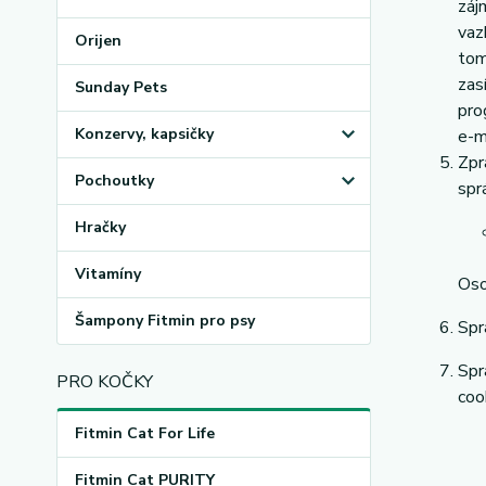
záj
vaz
Orijen
tom
zas
Sunday Pets
pro
Konzervy, kapsičky
e-m
Zpr
Pochoutky
spr
Hračky
Vitamíny
Oso
Šampony Fitmin pro psy
Spr
Spr
PRO KOČKY
coo
Fitmin Cat For Life
Fitmin Cat PURITY