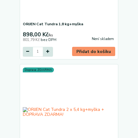
ORIJEN Cat Tundra 1,8 kg+myška
898,00 Kč
/
ks
Není skladem
801,79 Kč
bez DPH
Přidat do košíku
Doprava ZDARMA