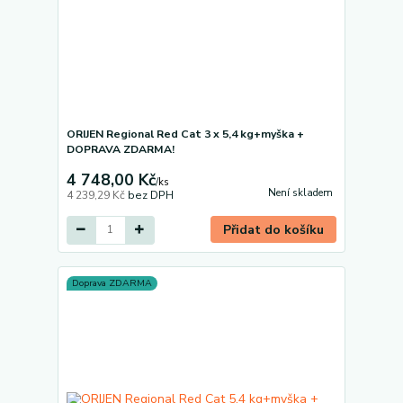
ORIJEN Regional Red Cat 3 x 5,4 kg+myška +
DOPRAVA ZDARMA!
4 748,00 Kč
/
ks
Není skladem
4 239,29 Kč
bez DPH
Přidat do košíku
Doprava ZDARMA