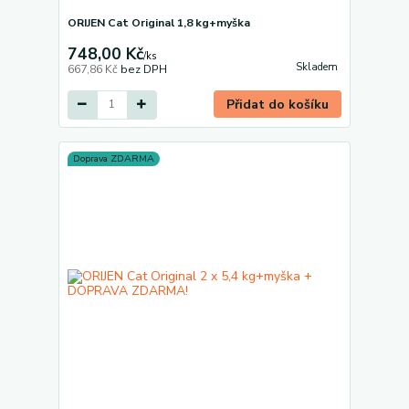
ORIJEN Cat Original 1,8 kg+myška
748,00 Kč
/
ks
Skladem
667,86 Kč
bez DPH
Přidat do košíku
Doprava ZDARMA