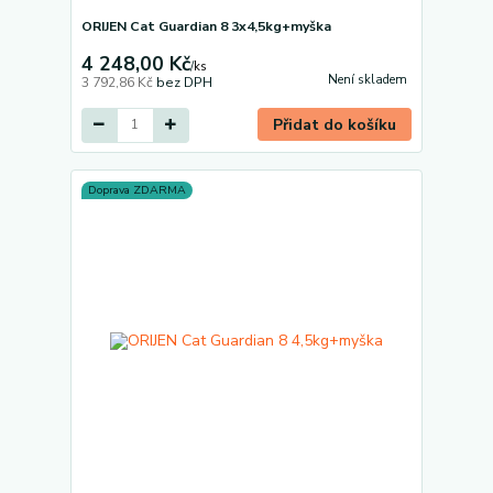
ORIJEN Cat Guardian 8 3x4,5kg+myška
4 248,00 Kč
/
ks
Není skladem
3 792,86 Kč
bez DPH
Přidat do košíku
Doprava ZDARMA