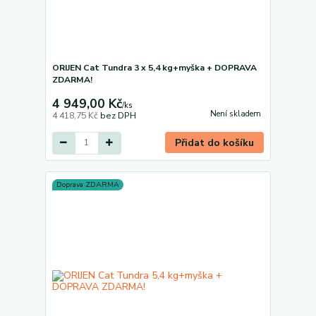
ORIJEN Cat Tundra 3 x 5,4 kg+myška + DOPRAVA
ZDARMA!
4 949,00 Kč
/
ks
Není skladem
4 418,75 Kč
bez DPH
Přidat do košíku
Doprava ZDARMA