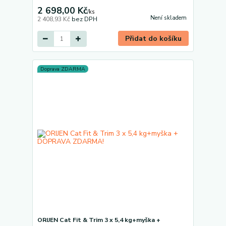
2 698,00 Kč
/
ks
Není skladem
2 408,93 Kč
bez DPH
Přidat do košíku
Doprava ZDARMA
ORIJEN Cat Fit & Trim 3 x 5,4 kg+myška +