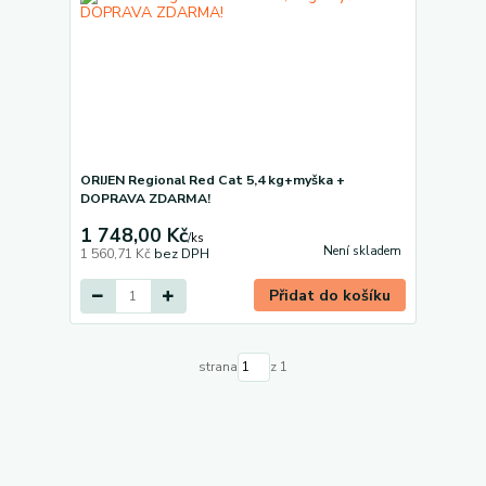
ORIJEN Regional Red Cat 5,4 kg+myška +
DOPRAVA ZDARMA!
1 748,00 Kč
/
ks
Není skladem
1 560,71 Kč
bez DPH
Přidat do košíku
strana
z 1