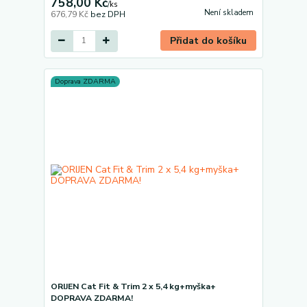
758,00 Kč
/
ks
Není skladem
676,79 Kč
bez DPH
Přidat do košíku
Doprava ZDARMA
ORIJEN Cat Fit & Trim 2 x 5,4 kg+myška+
DOPRAVA ZDARMA!