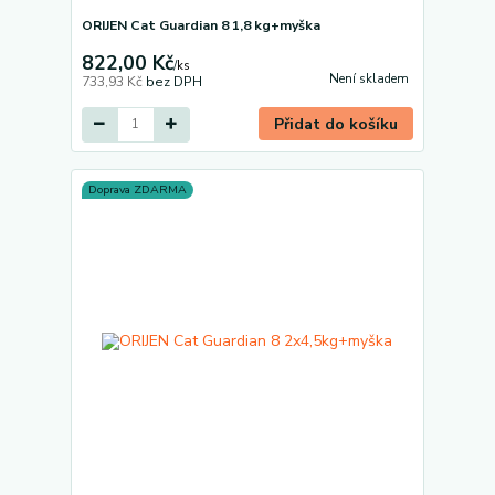
ORIJEN Cat Guardian 8 1,8 kg+myška
822,00 Kč
/
ks
Není skladem
733,93 Kč
bez DPH
Přidat do košíku
Doprava ZDARMA