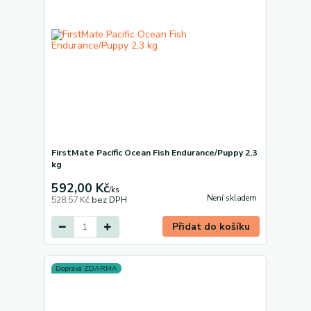
FirstMate Pacific Ocean Fish Endurance/Puppy 2,3
kg
592,00 Kč
/
ks
Není skladem
528,57 Kč
bez DPH
Přidat do košíku
Doprava ZDARMA