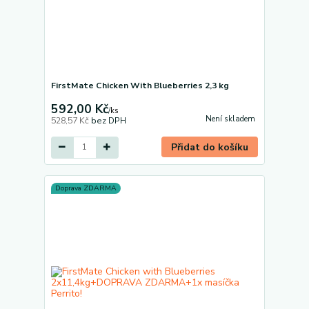
FirstMate Chicken With Blueberries 2,3 kg
592,00 Kč
/
ks
Není skladem
528,57 Kč
bez DPH
Přidat do košíku
Doprava ZDARMA