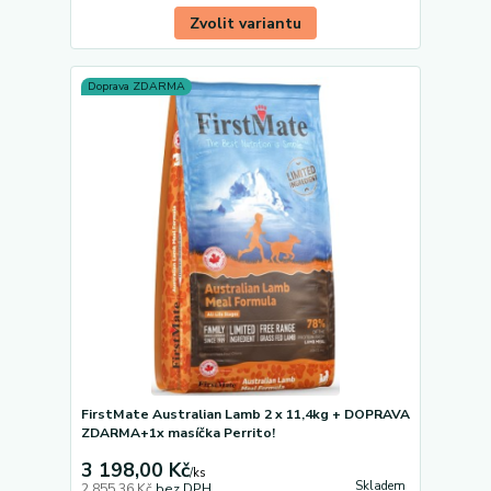
Zvolit variantu
Doprava ZDARMA
FirstMate Australian Lamb 2 x 11,4kg + DOPRAVA
ZDARMA+1x masíčka Perrito!
3 198,00 Kč
/
ks
Skladem
2 855,36 Kč
bez DPH