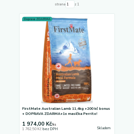
strana
z 1
Doprava ZDARMA
FirstMate Australian Lamb 11,4kg +200 kč bonus
+ DOPRAVA ZDARMA+1x masíčka Perrito!
1 974,00 Kč
/
ks
Skladem
1 762,50 Kč
bez DPH