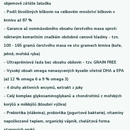
objemové zátěže žaludku
- Podíl živočišných bílkovin na celkovém množství bílkovin v
krmivu až 87 %
- Garance až osminásobného obsahu čerstvého masa oproti
některým komerčním značkám obdobné cenové hladiny - tzn.
100 - 165 gramů čerstvého masa ve sto gramech krmiva (kuře,
jehně, mořská ryba)
- Ultraprémiová řada bez obsahu obilovin - tzv. GRAIN FREE
- Vysoký obsah omega nenasycených kyselin včetně DHA a EPA
(až 12 % omega 6 a 9 % omega 3)
- 4 druhy aktivních enzymů, extrakt z juky
- Celý komplex glykosaminoglykanů a chondroitinů z mořských
korýšů a měkkýšů (kloubní výživa)
- Prebiotika (vláknina), probiotika (jogurtové bakterie), vitamíny
nepoškozené teplem, organický vápník, chelátová forma
stopových prvků