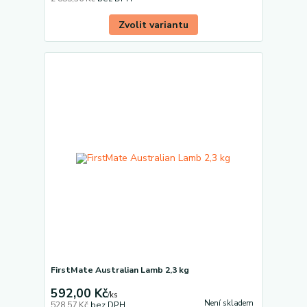
Zvolit variantu
FirstMate Australian Lamb 2,3 kg
592,00 Kč
/
ks
Není skladem
528,57 Kč
bez DPH