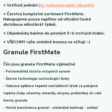
+ V
střícné jednání
(
viz. hodnocení našich zákazníků)
+ Čerstvý
kompletní sortiment FirstMate.
Nakupujeme pouze napřímo od oficiální české
distribuce několikrát týdně.
+ Objednávky balíme do
pevných 5-ti vrstvých krabic.
+ VŠECHNY výše zmíněné bonusy se sčítají :-)
Granule FirstMate
Čím jsou granule FirstMate výjimečné
- Potravinářská čistota vstupních surovin
- Šetrná technologie zachovávající živiny
- Vakuová aplikace tepelně nestabilních látek za pokojové
teploty (tuky, vitamíny, minerály, enzymy, probiotika) do celé
hmoty granule
- Hutná konzistence granulí - minimálně bobtnají - snížení