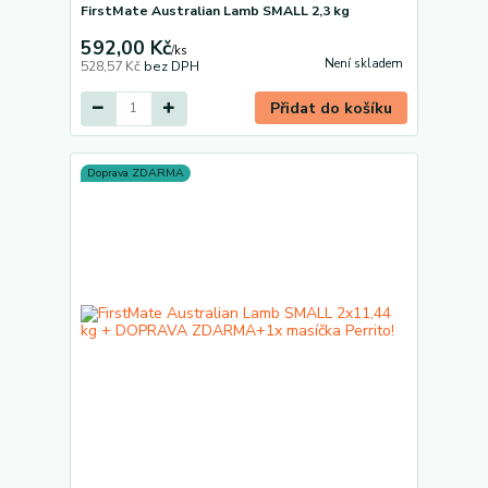
FirstMate Australian Lamb SMALL 2,3 kg
592,00 Kč
/
ks
Není skladem
528,57 Kč
bez DPH
Přidat do košíku
Doprava ZDARMA