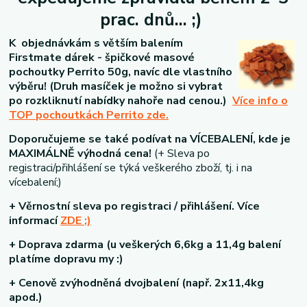
prac. dnů... ;)
K objednávkám s větším balením
Firstmate dárek - špičkové masové
pochoutky Perrito 50g, navíc dle vlastního
výběru!
(Druh masíček je možno si vybrat
po rozkliknutí nabídky nahoře nad cenou.)
Více info o
TOP pochoutkách Perrito zde.
Doporučujeme se také podívat na VÍCEBALENÍ, kde je
MAXIMÁLNĚ výhodná cena!
(+ Sleva po
registraci/přihlášení se týká veškerého zboží, tj. i na
vícebalení;)
+ Věrnostní sleva
po registraci / přihlášení. Více
informací
ZDE ;)
+ Doprava zdarma
(u veškerých 6,6kg a 11,4g balení
platíme dopravu my :)
+ Cenově zvýhodněná dvojbalení
(např. 2x11,4kg
apod.)