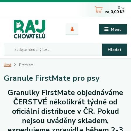
0
ks
za
0,00 Kč
Menu
Hledat
Úvod
FirstMate
Granule FirstMate pro psy
Granulky FirstMate objednáváme
ČERSTVÉ několikrát týdně od
oficiální distribuce v ČR. Pokud
nejsou uváděny skladem,
expedujeme zpravidla během 2-3