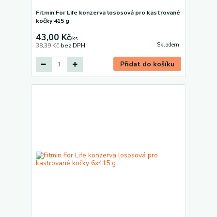
Fitmin For Life konzerva lososová pro kastrované
kočky 415 g
43,00 Kč
/
ks
Skladem
38,39 Kč
bez DPH
Přidat do košíku