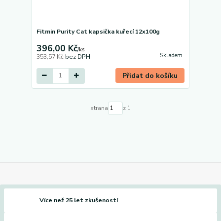
Fitmin Purity Cat kapsička kuřecí 12x100g
396,00 Kč
/
ks
Skladem
353,57 Kč
bez DPH
Přidat do košíku
strana
z 1
Více než 25 let zkušeností