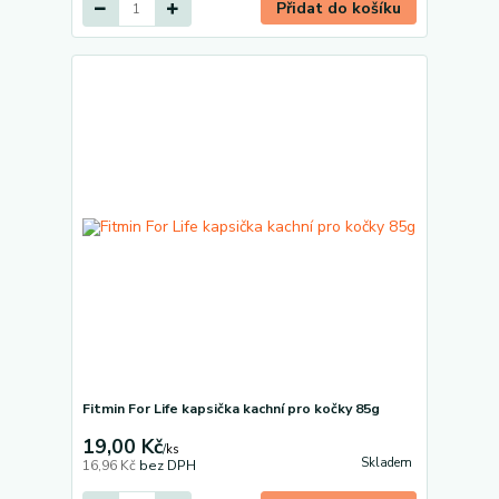
Přidat do košíku
Fitmin For Life kapsička kachní pro kočky 85g
19,00 Kč
/
ks
Skladem
16,96 Kč
bez DPH