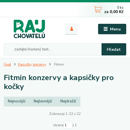
0
ks
za
0,00 Kč
Menu
Hledat
Úvod
Kapsičky, konzervy
Fitmin
Fitmin konzervy a kapsičky pro
kočky
Nejnovější
Nejlevnější
Nejdražší
Zobrazuji 1-22 z 22
strana
z 1