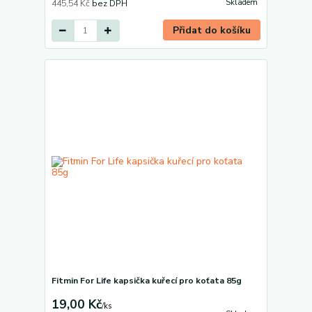
Skladem
445,54 Kč
bez DPH
Přidat do košíku
Fitmin For Life kapsička kuřecí pro koťata 85g
19,00 Kč
/
ks