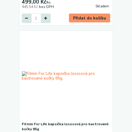
499,00 Kč
/
ks
Skladem
445,54 Kč
bez DPH
Přidat do košíku
Fitmin For Life kapsička lososová pro kastrované
kočky 85g