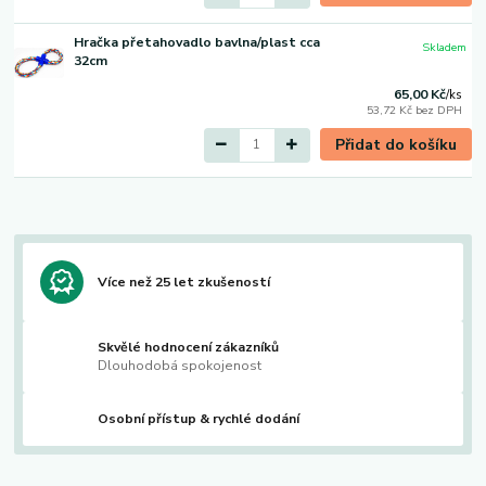
Hračka přetahovadlo bavlna/plast cca
Skladem
32cm
65,00 Kč
/
ks
53,72 Kč
bez DPH
Přidat do košíku
Více než 25 let zkušeností
Skvělé hodnocení zákazníků
Dlouhodobá spokojenost
Osobní přístup & rychlé dodání