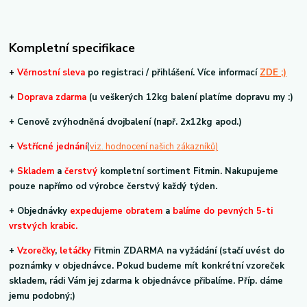
Kompletní specifikace
+
V
ěrnostní sleva
po registraci / přihlášení. Více informací
ZDE ;)
+
Doprava zdarma
(u veškerých 12kg balení platíme dopravu my :)
+ Cenově zvýhodněná dvojbalení (např. 2x12kg apod.)
+
V
střícné jednání
(
viz. hodnocení našich zákazníků)
+
Skladem
a
čerstvý
kompletní sortiment Fitmin. Nakupujeme
pouze napřímo od výrobce čerstvý každý týden.
+ Objednávky
expedujeme obratem
a
balíme do pevných 5-ti
vrstvých krabic.
+
Vzorečky
,
letáčky
Fitmin ZDARMA na vyžádání (stačí uvést do
poznámky v objednávce. Pokud budeme mít konkrétní vzoreček
skladem, rádi Vám jej zdarma k objednávce přibalíme. Příp. dáme
jemu podobný;)