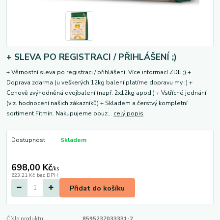
+ SLEVA PO REGISTRACI / PŘIHLÁŠENÍ ;)
+ Věrnostní sleva po registraci / přihlášení. Více informací ZDE ;) +
Doprava zdarma (u veškerých 12kg balení platíme dopravu my :) +
Cenově zvýhodněná dvojbalení (např. 2x12kg apod.) + Vstřícné jednání
(viz. hodnocení našich zákazníků) + Skladem a čerstvý kompletní
sortiment Fitmin. Nakupujeme pouz...
celý popis
Dostupnost
Skladem
698,00 Kč
/
ks
623,21 Kč
bez DPH
Přidat do košíku
Číslo produktu:
8595237033331-2