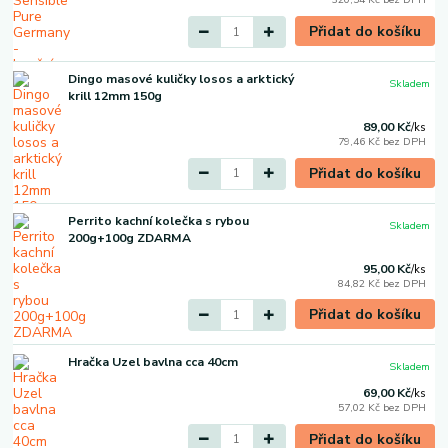
Přidat do košíku
Dingo masové kuličky losos a arktický
Skladem
krill 12mm 150g
89,00 Kč
/
ks
79,46 Kč
bez DPH
Přidat do košíku
Perrito kachní kolečka s rybou
Skladem
200g+100g ZDARMA
95,00 Kč
/
ks
84,82 Kč
bez DPH
Přidat do košíku
Hračka Uzel bavlna cca 40cm
Skladem
69,00 Kč
/
ks
57,02 Kč
bez DPH
Přidat do košíku