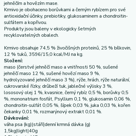
jehněčím a hovězím mase.
Krmivo je obohaceno borůvkami a černým rybízem pro své
antioxidační účinky, prebiotiky, glukosaminem a chondroitin-
sulfátem a kopřivou.
Produkty jsou baleny v ekologicky šetrných
recyklovatelných obalech.
Krmivo obsahuje 74,5 % živočišných proteinů, 25 % bílkovin,
12 % tuků, 3596/15,0 kcal/MJ na kg.
Složení:
maso (čerstvé jehněčí maso a vnitřnosti 50 %, sušené
jehněčí maso 12 %, sušené hovězí maso 9 %,
hydrolyzované jehněčí maso 3 %), rýže, hrách, rýže naturální,
cukrovarské řízky, drůbeží tuk, jablečné výlisky 3 %,
lososový olej 1 %, kvasnice, černý rybíz 0,5 %, borůvky 0,5
%, mononatrium fosfát, Psyllium 0,1 %, glukosamin 0,06 %,
chondroitin-sulfát 0,05 %, šípek 0,03 %, juka 0,03 %, kořen
čekanky 0,01 %, rozmarýnový extrakt 0,01 %.
Dávkování:
váha psa (kg)|stáří|denní krmná dávka (g)
1,5kg|light|40g