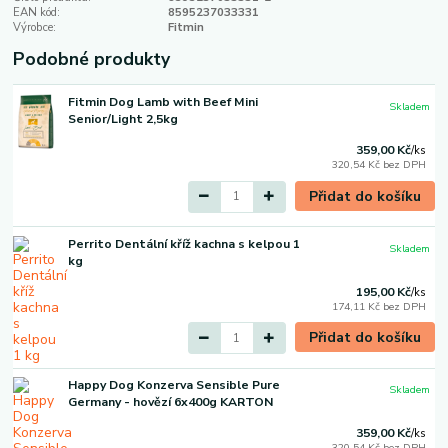
EAN kód:
8595237033331
Výrobce:
Fitmin
Podobné produkty
Fitmin Dog Lamb with Beef Mini
Skladem
Senior/Light 2,5kg
359,00 Kč
/
ks
320,54 Kč
bez DPH
Přidat do košíku
Perrito Dentální kříž kachna s kelpou 1
Skladem
kg
195,00 Kč
/
ks
174,11 Kč
bez DPH
Přidat do košíku
Happy Dog Konzerva Sensible Pure
Skladem
Germany - hovězí 6x400g KARTON
359,00 Kč
/
ks
320,54 Kč
bez DPH