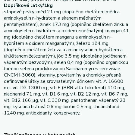
Doplňkové látky/1kg
stopové prvky: měď 21 mg (doplněno chelátem mědi a
aminokyselin n-hydrátem a síranem měďnatým
pentahydrátem), zinek 173 mg (doplněno chelátem zinku a
aminokyselin n-hydrátem a oxidem zinečnatým), mangan 41
mg (doplněno chelátem manganu a aminokyselin n-
hydrátem a oxidem manganatým), železo 184 mg
(doplněno chelátem železa a aminokyselin n-hydrátem a
uhličitanem železnatým), jód 3,5 mg (doplněno jodičnanem
vápenatým bezvodým), selen 0,4 mg (doplněno organickou
formou selenu produkovanou Saccharomyces cerevisiae
CNCM I-3060); vitamíny, provitamíny a chemicky přesně
definované látky se srovnatelným účinkem: vit. A 16600
m.j., vit. D3 1300 m.j., vit. E (RRR-alfa-tokoferol) 410 mg,
niacinamid 71 mg, vit. B1 6 mg, vit. B2 12 mg, vit. B6 7 mg,
vit. B12 166 µg, vit. C 330 mg, pantothenan vápenatý 23
mg, kyselina listová 0,6 mg, biotin 0,5 mg, cholinchlorid
1240 mg; antioxidanty, konzervanty.