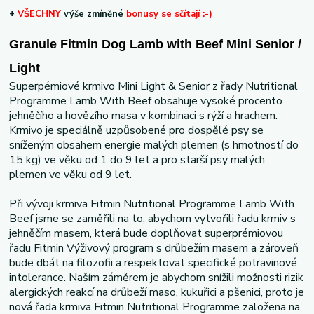
+
VŠECHNY
výše zmíněné
bonusy se sčítají :-)
Granule Fitmin Dog Lamb with Beef Mini Senior /
Light
Superpémiové krmivo Mini Light & Senior z řady Nutritional
Programme Lamb With Beef obsahuje vysoké procento
jehněčího a hovězího masa v kombinaci s rýží a hrachem.
Krmivo je speciálně uzpůsobené pro dospělé psy se
sníženým obsahem energie malých plemen (s hmotností do
15 kg) ve věku od 1 do 9 let a pro starší psy malých
plemen ve věku od 9 let.
Při vývoji krmiva Fitmin Nutritional Programme Lamb With
Beef jsme se zaměřili na to, abychom vytvořili řadu krmiv s
jehněčím masem, která bude doplňovat superprémiovou
řadu Fitmin Výživový program s drůbežím masem a zároveň
bude dbát na filozofii a respektovat specifické potravinové
intolerance. Naším záměrem je abychom snížili možnosti rizik
alergických reakcí na drůbeží maso, kukuřici a pšenici, proto je
nová řada krmiva Fitmin Nutritional Programme založena na