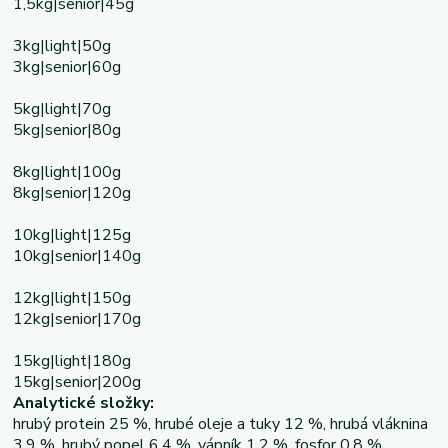
1,5kg|senior|45g
3kg|light|50g
3kg|senior|60g
5kg|light|70g
5kg|senior|80g
8kg|light|100g
8kg|senior|120g
10kg|light|125g
10kg|senior|140g
12kg|light|150g
12kg|senior|170g
15kg|light|180g
15kg|senior|200g
Analytické složky:
hrubý protein 25 %, hrubé oleje a tuky 12 %, hrubá vláknina
3,9 %, hrubý popel 6,4 %, vápník 1,2 %, fosfor 0,8 %.