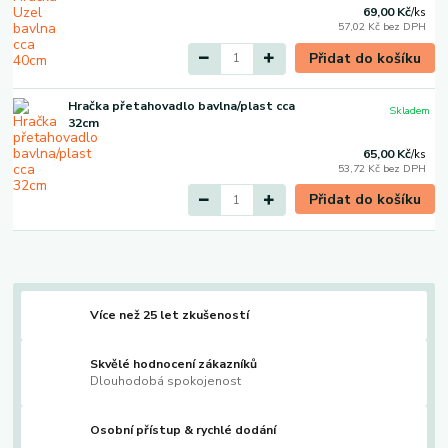
69,00 Kč
/
ks
57,02 Kč
bez DPH
Přidat do košíku
Hračka přetahovadlo bavlna/plast cca
Skladem
32cm
65,00 Kč
/
ks
53,72 Kč
bez DPH
Přidat do košíku
Více než 25 let zkušeností
Skvělé hodnocení zákazníků
Dlouhodobá spokojenost
Osobní přístup & rychlé dodání