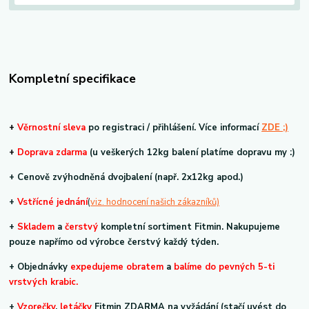
Kompletní specifikace
+
V
ěrnostní sleva
po registraci / přihlášení. Více informací
ZDE ;)
+
Doprava zdarma
(u veškerých 12kg balení platíme dopravu my :)
+ Cenově zvýhodněná dvojbalení (např. 2x12kg apod.)
+
V
střícné jednání
(
viz. hodnocení našich zákazníků)
+
Skladem
a
čerstvý
kompletní sortiment Fitmin. Nakupujeme
pouze napřímo od výrobce čerstvý každý týden.
+ Objednávky
expedujeme obratem
a
balíme do pevných 5-ti
vrstvých krabic.
+
Vzorečky
,
letáčky
Fitmin ZDARMA na vyžádání (stačí uvést do