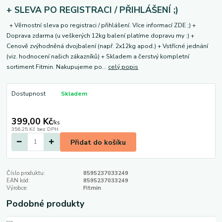
+ SLEVA PO REGISTRACI / PŘIHLÁŠENÍ ;)
+ Věrnostní sleva po registraci / přihlášení. Více informací ZDE ;) +
Doprava zdarma (u veškerých 12kg balení platíme dopravu my :) +
Cenově zvýhodněná dvojbalení (např. 2x12kg apod.) + Vstřícné jednání
(viz. hodnocení našich zákazníků) + Skladem a čerstvý kompletní
sortiment Fitmin. Nakupujeme po...
celý popis
Dostupnost
Skladem
399,00 Kč
/
ks
356,25 Kč
bez DPH
Přidat do košíku
Číslo produktu:
8595237033249
EAN kód:
8595237033249
Výrobce:
Fitmin
Podobné produkty