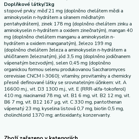
Doplňkové látky/1kg
stopové prvky: měď 21 mg (doplněno chelátem mědi a
aminokyselin n-hydrátem a síranem měďnatým
pentahydrátem), zinek 178 mg (doplněno chelátem zinku a
aminokyselin n-hydrátem a oxidem zinečnatým), mangan 40
mg (doplněno chelátem manganu a aminokyselin n-
hydrátem a oxidem manganatým), železo 199 mg
(doplněno chelátem železa a aminokyselin n-hydrátem a
uhličitanem železnatým), jód 3,5 mg (doplněno jodičnanem
vápenatým bezvodým), selen 0,45 mg (doplněno
organickou formou selenu produkovanou Saccharomyces
cerevisiae CNCM I-3060); vitamíny, provitamíny a chemicky
přesně definované látky se srovnatelným účinkem: vit. A
16600 m.j., vit. D3 1300 m.j., vit. E (RRR-alfa-tokoferol)
410 mg, niacinamid 78 mg, vit. B1 6 mg, vit. B2 12 mg, vit.
B6 7 mg, vit. B12 167 µg, vit. C 330 mg, pantothenan
vápenatý 23 mg, kyselina listová 0,7 mg, biotin 0,5 mg,
cholinchlorid 1370 mg; antioxidanty, konzervanty.
Zboží zařazeno v kategoriích