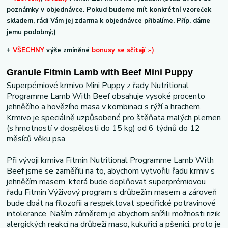
poznámky v objednávce. Pokud budeme mít konkrétní vzoreček
skladem, rádi Vám jej zdarma k objednávce přibalíme. Příp. dáme
jemu podobný;)
+
VŠECHNY
výše zmíněné
bonusy se sčítají :-)
Granule Fitmin Lamb with Beef Mini Puppy
Superpémiové krmivo Mini Puppy z řady Nutritional
Programme Lamb With Beef obsahuje vysoké procento
jehněčího a hovězího masa v kombinaci s rýží a hrachem.
Krmivo je speciálně uzpůsobené pro štěňata malých plemen
(s hmotností v dospělosti do 15 kg) od 6 týdnů do 12
měsíců věku psa.
Při vývoji krmiva Fitmin Nutritional Programme Lamb With
Beef jsme se zaměřili na to, abychom vytvořili řadu krmiv s
jehněčím masem, která bude doplňovat superprémiovou
řadu Fitmin Výživový program s drůbežím masem a zároveň
bude dbát na filozofii a respektovat specifické potravinové
intolerance. Naším záměrem je abychom snížili možnosti rizik
alergických reakcí na drůbeží maso, kukuřici a pšenici, proto je