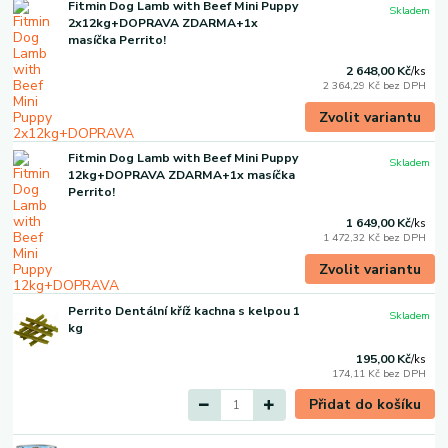
Fitmin Dog Lamb with Beef Mini Puppy
Skladem
2x12kg+DOPRAVA ZDARMA+1x
masíčka Perrito!
2 648,00 Kč
/
ks
2 364,29 Kč
bez DPH
Zvolit variantu
Fitmin Dog Lamb with Beef Mini Puppy
Skladem
12kg+DOPRAVA ZDARMA+1x masíčka
Perrito!
1 649,00 Kč
/
ks
1 472,32 Kč
bez DPH
Zvolit variantu
Perrito Dentální kříž kachna s kelpou 1
Skladem
kg
195,00 Kč
/
ks
174,11 Kč
bez DPH
Přidat do košíku