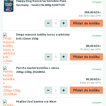
Happy Dog Konzerva Sensible Pure
Skladem
Germany - hovězí 6x400g KARTON
359,00 Kč
/
ks
320,54 Kč
bez DPH
Přidat do košíku
Dingo masové kuličky losos a arktický
Skladem
krill 12mm 150g
89,00 Kč
/
ks
79,46 Kč
bez DPH
Přidat do košíku
Perrito kachní kolečka s rybou
Skladem
200g+100g ZDARMA
95,00 Kč
/
ks
84,82 Kč
bez DPH
Přidat do košíku
Hračka Uzel bavlna cca 40cm
Skladem