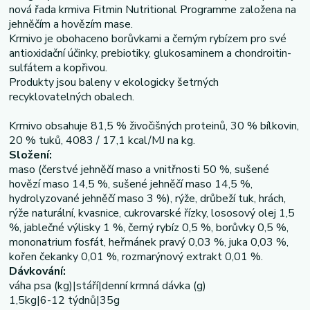
nová řada krmiva Fitmin Nutritional Programme založena na
jehněčím a hovězím mase.
Krmivo je obohaceno borůvkami a černým rybízem pro své
antioxidační účinky, prebiotiky, glukosaminem a chondroitin-
sulfátem a kopřivou.
Produkty jsou baleny v ekologicky šetrných
recyklovatelných obalech.
Krmivo obsahuje 81,5 % živočišných proteinů, 30 % bílkovin,
20 % tuků, 4083 / 17,1 kcal/MJ na kg.
Složení:
maso (čerstvé jehněčí maso a vnitřnosti 50 %, sušené
hovězí maso 14,5 %, sušené jehněčí maso 14,5 %,
hydrolyzované jehněčí maso 3 %), rýže, drůbeží tuk, hrách,
rýže naturální, kvasnice, cukrovarské řízky, lososový olej 1,5
%, jablečné výlisky 1 %, černý rybíz 0,5 %, borůvky 0,5 %,
mononatrium fosfát, heřmánek pravý 0,03 %, juka 0,03 %,
kořen čekanky 0,01 %, rozmarýnový extrakt 0,01 %.
Dávkování:
váha psa (kg)|stáří|denní krmná dávka (g)
1,5kg|6-12 týdnů|35g