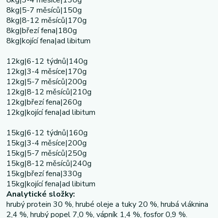
8kg|5-7 měsíců|150g
8kg|8-12 měsíců|170g
8kg|březí fena|180g
8kg|kojící fena|ad libitum
12kg|6-12 týdnů|140g
12kg|3-4 měsíce|170g
12kg|5-7 měsíců|200g
12kg|8-12 měsíců|210g
12kg|březí fena|260g
12kg|kojící fena|ad libitum
15kg|6-12 týdnů|160g
15kg|3-4 měsíce|200g
15kg|5-7 měsíců|250g
15kg|8-12 měsíců|240g
15kg|březí fena|330g
15kg|kojící fena|ad libitum
Analytické složky:
hrubý protein 30 %, hrubé oleje a tuky 20 %, hrubá vláknina
2,4 %, hrubý popel 7,0 %, vápník 1,4 %, fosfor 0,9 %.