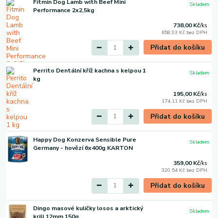
Fitmin Dog Lamb with Beef Mini
Skladem
Performance 2x2,5kg
738,00 Kč
/
ks
658,93 Kč
bez DPH
Přidat do košíku
Perrito Dentální kříž kachna s kelpou 1
Skladem
kg
195,00 Kč
/
ks
174,11 Kč
bez DPH
Přidat do košíku
Happy Dog Konzerva Sensible Pure
Skladem
Germany - hovězí 6x400g KARTON
359,00 Kč
/
ks
320,54 Kč
bez DPH
Přidat do košíku
Dingo masové kuličky losos a arktický
Skladem
krill 12mm 150g