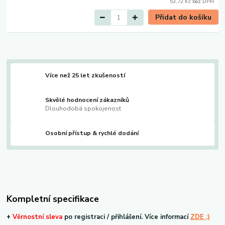
53,72 Kč
bez DPH
Přidat do košíku
Více než 25 let zkušeností
Skvělé hodnocení zákazníků
Dlouhodobá spokojenost
Osobní přístup & rychlé dodání
Kompletní specifikace
+
V
ěrnostní sleva
po registraci / přihlášení. Více informací
ZDE ;)