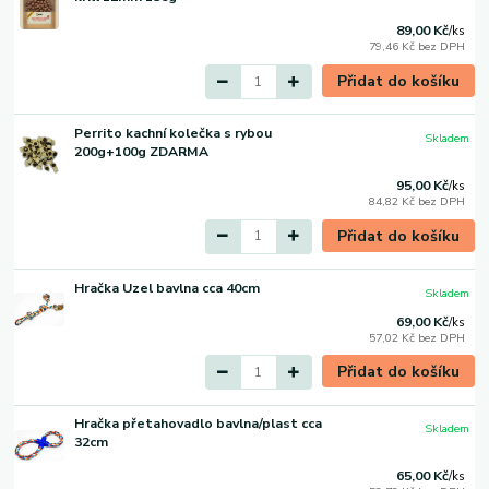
89,00 Kč
/
ks
79,46 Kč
bez DPH
Přidat do košíku
Perrito kachní kolečka s rybou
Skladem
200g+100g ZDARMA
95,00 Kč
/
ks
84,82 Kč
bez DPH
Přidat do košíku
Hračka Uzel bavlna cca 40cm
Skladem
69,00 Kč
/
ks
57,02 Kč
bez DPH
Přidat do košíku
Hračka přetahovadlo bavlna/plast cca
Skladem
32cm
65,00 Kč
/
ks