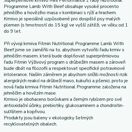
Superpémiové krmivo Mini Performance z řady Nutritional
Programme Lamb With Beef obsahuje vysoké procento
jehněčího a hovězího masa v kombinaci s rýží a hrachem.
Krmivo je speciálně uzpůsobené pro dospělé psy malých
plemen (s hmotností do 15 kg) ve vyšší zátěži, ve věku od 1
do 9 let.
Při vývoji krmiva Fitmin Nutritional Programme Lamb With
Beef jsme se zaměřili na to, abychom vytvořili řadu krmiv s
jehněčím masem, která bude doplňovat superprémiovou
řadu Fitmin Výživový program s drůbežím masem a zároveň
bude dbát na filozofii a respektovat specifické potravinové
intolerance. Naším záměrem je abychom snížili možnosti rizik
alergických reakcí na drůbeží maso, kukuřici a pšenici, proto je
nová řada krmiva Fitmin Nutritional Programme založena na
jehněčím a hovězím mase.
Krmivo je obohaceno borůvkami a černým rybízem pro své
antioxidační účinky, prebiotiky, glukosaminem a chondroitin-
sulfátem a kopřivou.
Produkty jsou baleny v ekologicky šetrných
recyklovatelných obalech.