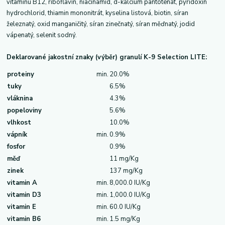
vitamínu B12, riboflavin, niacinamid, d-kalcium pantotenát, pyridoxin
hydrochlorid, thiamin mononitrát, kyselina listová, biotin, síran
železnatý, oxid manganičitý, síran zinečnatý, síran měďnatý, jodid
vápenatý, selenit sodný.
Deklarované jakostní znaky (výběr) granulí K-9 Selection LITE:
proteiny
min.
20.0%
tuky
6.5%
vláknina
4.3%
popeloviny
5.6%
vlhkost
10.0%
vápník
min.
0.9%
fosfor
0.9%
měď
11 mg/Kg
zinek
137 mg/Kg
vitamin A
min.
8,000.0 IU/Kg
vitamin D3
min.
1,000.0 IU/Kg
vitamin E
min.
60.0 IU/Kg
vitamin B6
min.
1.5 mg/Kg