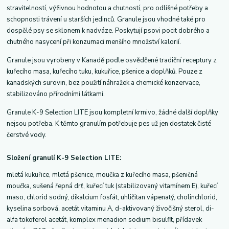
stravitelností, výživnou hodnotou a chutností, pro odlišné potřeby a
schopnosti trávení u starších jedinců. Granule jsou vhodné také pro
dospělé psy se sklonem k nadváze. Poskytují psovi pocit dobrého a
chutného nasycení při konzumaci menšího množství kalorií.
Granule jsou vyrobeny v Kanadě podle osvědčené tradiční receptury z
kuřecího masa, kuřecího tuku, kukuřice, pšenice a doplňků. Pouze z
kanadských surovin, bez použití náhražek a chemické konzervace,
stabilizováno přírodními látkami.
Granule K-9 Selection LITE jsou kompletní krmivo, žádné další doplňky
nejsou potřeba. K těmto granulím potřebuje pes už jen dostatek čisté
čerstvé vody.
Složení granulí K-9 Selection LITE:
mletá kukuřice, mletá pšenice, moučka z kuřecího masa, pšeničná
moučka, sušená řepná drť, kuřecí tuk (stabilizovaný vitamínem E), kuřecí
maso, chlorid sodný, dikalcium fosfát, uhličitan vápenatý, cholinchlorid,
kyselina sorbová, acetát vitaminu A, d-aktivovaný živočišný sterol, di-
alfa tokoferol acetát, komplex menadion sodium bisulfit, přídavek