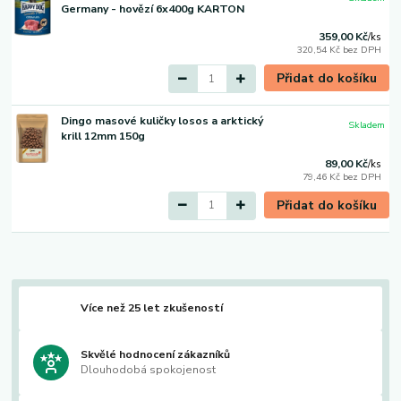
Germany - hovězí 6x400g KARTON
359,00 Kč
/
ks
320,54 Kč
bez DPH
Přidat do košíku
Dingo masové kuličky losos a arktický
Skladem
krill 12mm 150g
89,00 Kč
/
ks
79,46 Kč
bez DPH
Přidat do košíku
Více než 25 let zkušeností
Skvělé hodnocení zákazníků
Dlouhodobá spokojenost