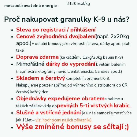
3130 kcal/kg
metabolizovatelná energie
Proč nakupovat granulky K-9 u nás?
Sleva po registraci / přihlášení
Cenově zvýhodněná dvojbalení
(např. 2x20kg
apod.)
+ ostatní bonusy jako věrnostní sleva, dárky apod. platí
také.
Doprava zdarma
(ke každému 12kg/20kg balení K-9)
Mimořádné
dárky do vyprodání
k větším balením
(např. extra kilogramy navíc, Dental Snacks, Candies apod.)
Skladem a čerstvý
kompletní sortiment K-9.
Nakupujeme pouze napřímo od výhradního distributora do ČR
čerstvý každý den.
Objednávky expedujeme obratem
a balíme u
pevných 5-ti vrstvých krabic
.
těžších zásilek vždy do
Slušné a
vstřícné jednání
je u nás samozřejmostí více
jak 11let
–
viz. hodnocení našich zákazníků
Výše zmíněné bonusy se sčítají ;)