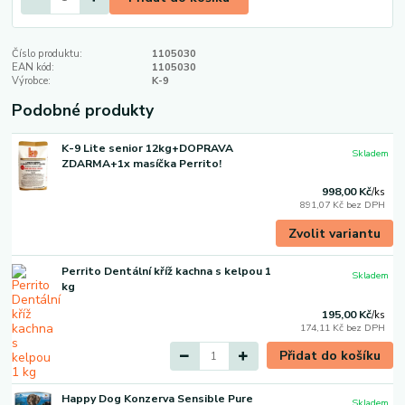
Číslo produktu:
1105030
EAN kód:
1105030
Výrobce:
K-9
Podobné produkty
K-9 Lite senior 12kg+DOPRAVA
Skladem
ZDARMA+1x masíčka Perrito!
998,00 Kč
/
ks
891,07 Kč
bez DPH
Zvolit variantu
Perrito Dentální kříž kachna s kelpou 1
Skladem
kg
195,00 Kč
/
ks
174,11 Kč
bez DPH
Přidat do košíku
Happy Dog Konzerva Sensible Pure
Skladem