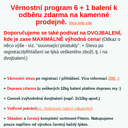
Věrnostní program 6 + 1 balení k
odběru zdarma na kamenné
prodejně.
Více info zde
Doporučujeme se také podívat na DVOJBALENÍ,
kde je zase MAXIMÁLNĚ výhodná cena!
(Odkaz o
něco výše - viz. "související produkty". + Sleva po
registraci/přihlášení se týká veškerého zboží, tj. i na
dvojbalení;)
+
V
ěrnostní sleva
po registraci / přihlášení. Více informací
ZDE ;)
+
Doprava zdarma
(u veškerých 12kg balení platíme dopravu my :)
+ Cenově zvýhodněná dvojbalení (např. 2x12kg apod.)
+
V
střícné jednání
(
viz. hodnocení našich zákazníků)
+
Skladem
a
čerstvý
kompletní sortiment Fitmin. Nakupujeme
pouze napřímo od výrobce čerstvý každý týden.