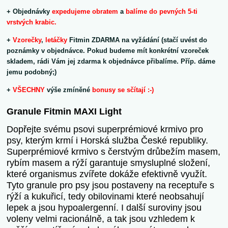
+ Objednávky
expedujeme obratem
a
balíme do pevných 5-ti
vrstvých krabic.
+
Vzorečky
,
letáčky
Fitmin ZDARMA na vyžádání (stačí uvést do
poznámky v objednávce. Pokud budeme mít konkrétní vzoreček
skladem, rádi Vám jej zdarma k objednávce přibalíme. Příp. dáme
jemu podobný;)
+
VŠECHNY
výše zmíněné
bonusy se sčítají :-)
Granule Fitmin MAXI Light
Dopřejte svému psovi superprémiové krmivo pro
psy, kterým krmí i Horská služba České republiky.
Superprémiové krmivo s čerstvým drůbežím masem,
rybím masem a rýží garantuje smysluplné složení,
které organismus zvířete dokáže efektivně využít.
Tyto granule pro psy jsou postaveny na receptuře s
rýží a kukuřicí, tedy obilovinami které neobsahují
lepek a jsou hypoalergenní. I další suroviny jsou
voleny velmi racionálně, a tak jsou vzhledem k