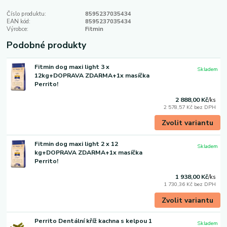
Číslo produktu:
8595237035434
EAN kód:
8595237035434
Výrobce:
Fitmin
Podobné produkty
Fitmin dog maxi light 3 x
Skladem
12kg+DOPRAVA ZDARMA+1x masíčka
Perrito!
2 888,00 Kč
/
ks
2 578,57 Kč
bez DPH
Zvolit variantu
Fitmin dog maxi light 2 x 12
Skladem
kg+DOPRAVA ZDARMA+1x masíčka
Perrito!
1 938,00 Kč
/
ks
1 730,36 Kč
bez DPH
Zvolit variantu
Perrito Dentální kříž kachna s kelpou 1
Skladem