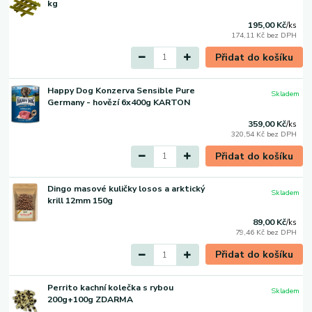
kg
195,00 Kč
/
ks
174,11 Kč
bez DPH
Přidat do košíku
Happy Dog Konzerva Sensible Pure
Skladem
Germany - hovězí 6x400g KARTON
359,00 Kč
/
ks
320,54 Kč
bez DPH
Přidat do košíku
Dingo masové kuličky losos a arktický
Skladem
krill 12mm 150g
89,00 Kč
/
ks
79,46 Kč
bez DPH
Přidat do košíku
Perrito kachní kolečka s rybou
Skladem
200g+100g ZDARMA