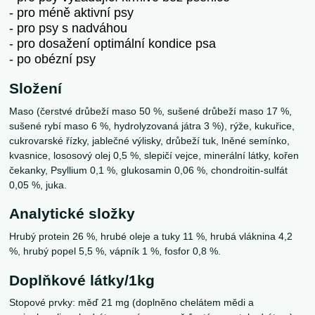
- pro méně aktivní psy
- pro psy s nadváhou
- pro dosažení optimální kondice psa
- po obézní psy
Složení
Maso (čerstvé drůbeží maso 50 %, sušené drůbeží maso 17 %,
sušené rybí maso 6 %, hydrolyzovaná játra 3 %), rýže, kukuřice,
cukrovarské řízky, jablečné výlisky, drůbeží tuk, lněné semínko,
kvasnice, lososový olej 0,5 %, slepičí vejce, minerální látky, kořen
čekanky, Psyllium 0,1 %, glukosamin 0,06 %, chondroitin-sulfát
0,05 %, juka.
Analytické složky
Hrubý protein 26 %, hrubé oleje a tuky 11 %, hrubá vláknina 4,2
%, hrubý popel 5,5 %, vápník 1 %, fosfor 0,8 %.
Doplňkové látky/1kg
Stopové prvky: měď 21 mg (doplněno chelátem mědi a