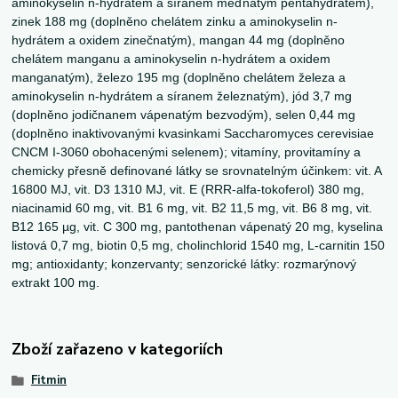
aminokyselin n-hydrátem a síranem měďnatým pentahydrátem),
zinek 188 mg (doplněno chelátem zinku a aminokyselin n-
hydrátem a oxidem zinečnatým), mangan 44 mg (doplněno
chelátem manganu a aminokyselin n-hydrátem a oxidem
manganatým), železo 195 mg (doplněno chelátem železa a
aminokyselin n-hydrátem a síranem železnatým), jód 3,7 mg
(doplněno jodičnanem vápenatým bezvodým), selen 0,44 mg
(doplněno inaktivovanými kvasinkami Saccharomyces cerevisiae
CNCM I-3060 obohacenými selenem); vitamíny, provitamíny a
chemicky přesně definované látky se srovnatelným účinkem: vit. A
16800 MJ, vit. D3 1310 MJ, vit. E (RRR-alfa-tokoferol) 380 mg,
niacinamid 60 mg, vit. B1 6 mg, vit. B2 11,5 mg, vit. B6 8 mg, vit.
B12 165 µg, vit. C 300 mg, pantothenan vápenatý 20 mg, kyselina
listová 0,7 mg, biotin 0,5 mg, cholinchlorid 1540 mg, L-carnitin 150
mg; antioxidanty; konzervanty; senzorické látky: rozmarýnový
extrakt 100 mg.
Zboží zařazeno v kategoriích
Fitmin