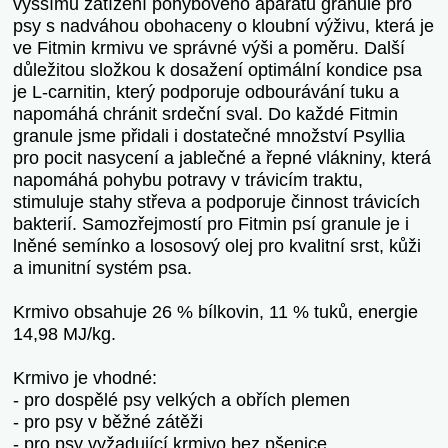
vyššímu zatížení pohybového aparátu granule pro
psy s nadváhou obohaceny o kloubní výživu, která je
ve Fitmin krmivu ve správné výši a poměru. Další
důležitou složkou k dosažení optimální kondice psa
je L-carnitin, který podporuje odbourávání tuku a
napomáhá chránit srdeční sval. Do každé Fitmin
granule jsme přidali i dostatečné množství Psyllia
pro pocit nasycení a jablečné a řepné vlákniny, která
napomáhá pohybu potravy v trávicím traktu,
stimuluje stahy střeva a podporuje činnost trávicích
bakterií. Samozřejmostí pro Fitmin psí granule je i
lněné semínko a lososový olej pro kvalitní srst, kůži
a imunitní systém psa.
Krmivo obsahuje 26 % bílkovin, 11 % tuků, energie
14,98 MJ/kg.
Krmivo je vhodné:
- pro dospělé psy velkých a obřích plemen
- pro psy v běžné zátěži
- pro psy vyžadující krmivo bez pšenice