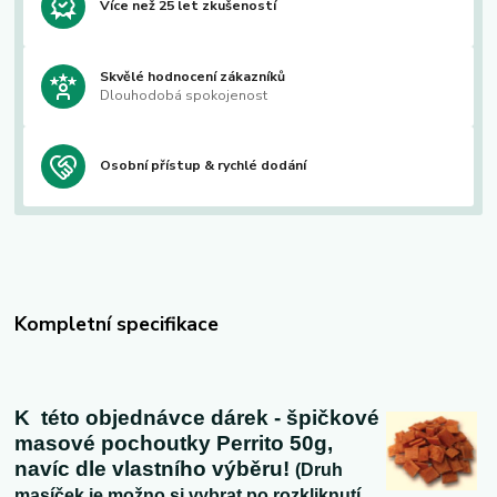
Více než 25 let zkušeností
Skvělé hodnocení zákazníků
Dlouhodobá spokojenost
Osobní přístup & rychlé dodání
Kompletní specifikace
K této objednávce dárek - špičkové
masové pochoutky Perrito 50g,
navíc dle vlastního výběru!
(Druh
masíček je možno si vybrat po rozkliknutí