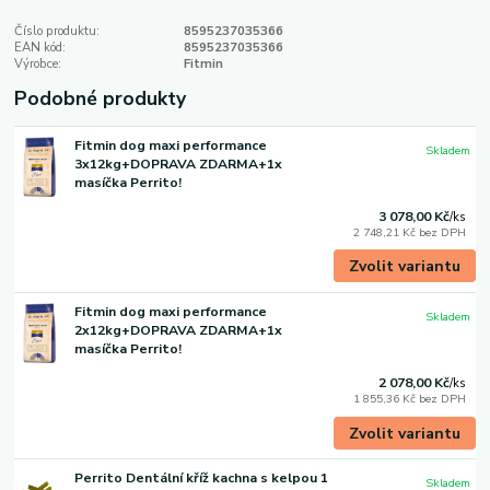
Číslo produktu:
8595237035366
EAN kód:
8595237035366
Výrobce:
Fitmin
Podobné produkty
Fitmin dog maxi performance
Skladem
3x12kg+DOPRAVA ZDARMA+1x
masíčka Perrito!
3 078,00 Kč
/
ks
2 748,21 Kč
bez DPH
Zvolit variantu
Fitmin dog maxi performance
Skladem
2x12kg+DOPRAVA ZDARMA+1x
masíčka Perrito!
2 078,00 Kč
/
ks
1 855,36 Kč
bez DPH
Zvolit variantu
Perrito Dentální kříž kachna s kelpou 1
Skladem