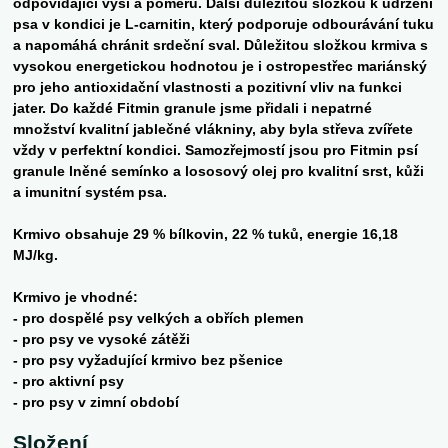
odpovídající výši a poměru. Další důležitou složkou k udržení
psa v kondici je L-carnitin, který podporuje odbourávání tuku
a napomáhá chránit srdeční sval. Důležitou složkou krmiva s
vysokou energetickou hodnotou je i ostropestřec mariánský
pro jeho antioxidační vlastnosti a pozitivní vliv na funkci
jater. Do každé Fitmin granule jsme přidali i nepatrné
množství kvalitní jablečné vlákniny, aby byla střeva zvířete
vždy v perfektní kondici. Samozřejmostí jsou pro Fitmin psí
granule lněné semínko a lososový olej pro kvalitní srst, kůži
a imunitní systém psa.
Krmivo obsahuje 29 % bílkovin, 22 % tuků, energie 16,18
MJ/kg.
Krmivo je vhodné:
- pro dospělé psy velkých a obřích plemen
- pro psy ve vysoké zátěži
- pro psy vyžadující krmivo bez pšenice
- pro aktivní psy
- pro psy v zimní období
Složení