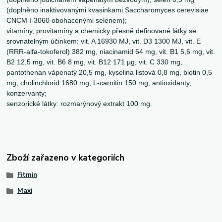
(doplněno inaktivovanými kvasinkami Saccharomyces cerevisiae
CNCM I-3060 obohacenými selenem);
vitamíny, provitamíny a chemicky přesně definované látky se
srovnatelným účinkem: vit. A 16930 MJ, vit. D3 1300 MJ, vit. E
(RRR-alfa-tokoferol) 382 mg, niacinamid 64 mg, vit. B1 5,6 mg, vit.
B2 12,5 mg, vit. B6 8 mg, vit. B12 171 µg, vit. C 330 mg,
pantothenan vápenatý 20,5 mg, kyselina listová 0,8 mg, biotin 0,5
mg, cholinchlorid 1680 mg; L-carnitin 150 mg; antioxidanty,
konzervanty;
senzorické látky: rozmarýnový extrakt 100 mg.
Zboží zařazeno v kategoriích
Fitmin
Maxi