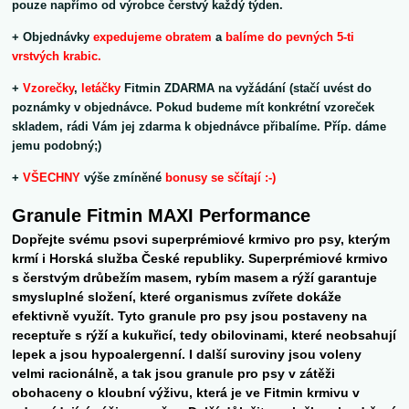
pouze napřímo od výrobce čerstvý každý týden.
+ Objednávky
expedujeme obratem
a
balíme do pevných 5-ti
vrstvých krabic.
+
Vzorečky
,
letáčky
Fitmin ZDARMA na vyžádání (stačí uvést do
poznámky v objednávce. Pokud budeme mít konkrétní vzoreček
skladem, rádi Vám jej zdarma k objednávce přibalíme. Příp. dáme
jemu podobný;)
+
VŠECHNY
výše zmíněné
bonusy se sčítají :-)
Granule Fitmin MAXI Performance
Dopřejte svému psovi superprémiové krmivo pro psy, kterým
krmí i Horská služba České republiky. Superprémiové krmivo
s čerstvým drůbežím masem, rybím masem a rýží garantuje
smysluplné složení, které organismus zvířete dokáže
efektivně využít. Tyto granule pro psy jsou postaveny na
receptuře s rýží a kukuřicí, tedy obilovinami, které neobsahují
lepek a jsou hypoalergenní. I další suroviny jsou voleny
velmi racionálně, a tak jsou granule pro psy v zátěži
obohaceny o kloubní výživu, která je ve Fitmin krmivu v