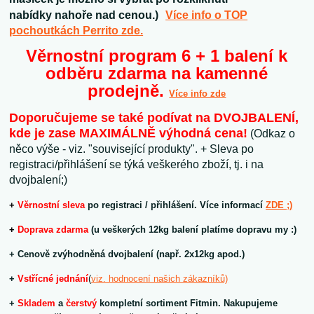
nabídky nahoře nad cenou.)
Více info o TOP
pochoutkách Perrito zde.
Věrnostní program 6 + 1 balení k
odběru zdarma na kamenné
prodejně.
Více info zde
Doporučujeme se také podívat na DVOJBALENÍ,
kde je zase MAXIMÁLNĚ výhodná cena!
(Odkaz o
něco výše - viz. "související produkty". + Sleva po
registraci/přihlášení se týká veškerého zboží, tj. i na
dvojbalení;)
+
V
ěrnostní sleva
po registraci / přihlášení. Více informací
ZDE ;)
+
Doprava zdarma
(u veškerých 12kg balení platíme dopravu my :)
+ Cenově zvýhodněná dvojbalení (např. 2x12kg apod.)
+
V
střícné jednání
(
viz. hodnocení našich zákazníků)
+
Skladem
a
čerstvý
kompletní sortiment Fitmin. Nakupujeme