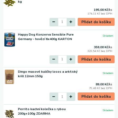
kg
195,00 Kč
/
ks
174,11 Kč
bez DPH
Přidat do košíku
Happy Dog Konzerva Sensible Pure
Skladem
Germany - hovězí 6x400g KARTON
359,00 Kč
/
ks
320,54 Kč
bez DPH
Přidat do košíku
Dingo masové kuličky losos a arktický
Skladem
krill 12mm 150g
89,00 Kč
/
ks
79,46 Kč
bez DPH
Přidat do košíku
Perrito kachní kolečka s rybou
Skladem
200g+100g ZDARMA