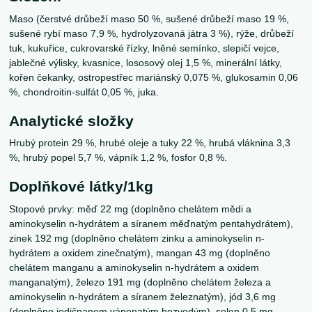
Maso (čerstvé drůbeží maso 50 %, sušené drůbeží maso 19 %,
sušené rybí maso 7,9 %, hydrolyzovaná játra 3 %), rýže, drůbeží
tuk, kukuřice, cukrovarské řízky, lněné semínko, slepičí vejce,
jablečné výlisky, kvasnice, lososový olej 1,5 %, minerální látky,
kořen čekanky, ostropestřec mariánský 0,075 %, glukosamin 0,06
%, chondroitin-sulfát 0,05 %, juka.
Analytické složky
Hrubý protein 29 %, hrubé oleje a tuky 22 %, hrubá vláknina 3,3
%, hrubý popel 5,7 %, vápník 1,2 %, fosfor 0,8 %.
Doplňkové látky/1kg
Stopové prvky: měď 22 mg (doplněno chelátem mědi a
aminokyselin n-hydrátem a síranem měďnatým pentahydrátem),
zinek 192 mg (doplněno chelátem zinku a aminokyselin n-
hydrátem a oxidem zinečnatým), mangan 43 mg (doplněno
chelátem manganu a aminokyselin n-hydrátem a oxidem
manganatým), železo 191 mg (doplněno chelátem železa a
aminokyselin n-hydrátem a síranem železnatým), jód 3,6 mg
(doplněno jodičnanem vápenatým bezvodým), selen 0,5 mg