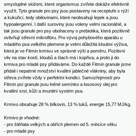
smysluplné složení, které organismus zvířete dokáže efektivně
využít. Tyto granule pro psy jsou postaveny na receptuře s rýží
a kukuřicí, tedy obilovinami, které neobsahují lepek a jsou
hypoalergenní. I další suroviny jsou voleny velmi racionálně, a
tak jsou granule pro psy obohaceny o prebiotika, která pozitivně
ovlivňují střevní mikroflóru. Pro vývoj pohybového aparátu u
mladého psa velkého plemene je velmi důležitá kloubní výživa,
která je ve Fitmin krmivu ve správné výši a poměru. Pozitivní
vliv na stav kostí, kloubů a šlach má i kopřiva, a proto ji do
krmiva pro mladé psy přidáváme. Do každé Fitmin granule jsme
přidali i nepatrné množství kvalitní jablečné vlákniny, aby byla
střeva zvířete vždy v perfektní kondici. Samozřejmostí pro
Fitmin psí granule jsou lněné semínko a lososový olej pro
kvalitní srst, kůži a imunitní systém psa.
Krmivo obsahuje 28 % bílkovin, 13 % tuků, energie 15,77 MJ/kg.
Krmivo je vhodné:
- pro štěňata velkých a obřích plemen od 5. měsíce věku
- pro mladé psy