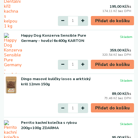
195,00 Kč
/
ks
174,11 Kč
bez DPH
Přidat do košíku
Happy Dog Konzerva Sensible Pure
Skladem
Germany - hovězí 6x400g KARTON
359,00 Kč
/
ks
320,54 Kč
bez DPH
Přidat do košíku
Dingo masové kuličky losos a arktický
Skladem
krill 12mm 150g
89,00 Kč
/
ks
79,46 Kč
bez DPH
Přidat do košíku
Perrito kachní kolečka s rybou
Skladem
200g+100g ZDARMA
95,00 Kč
/
ks