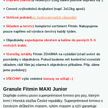
+
Doprava zdarma
(u veškerých 12kg balení platíme dopravu my :)
+ Cenově zvýhodněná dvojbalení (např. 2x12kg apod.)
+
V
střícné jednání
(
viz. hodnocení našich zákazníků)
+
Skladem
a
čerstvý
kompletní sortiment Fitmin. Nakupujeme
pouze napřímo od výrobce čerstvý každý týden.
+ Objednávky
expedujeme obratem
a
balíme do pevných 5-ti
vrstvých krabic.
+
Vzorečky
,
letáčky
Fitmin ZDARMA na vyžádání (stačí uvést do
poznámky v objednávce. Pokud budeme mít konkrétní vzoreček
skladem, rádi Vám jej zdarma k objednávce přibalíme. Příp. dáme
jemu podobný;)
+
VŠECHNY
výše zmíněné
bonusy se sčítají :-)
Granule Fitmin MAXI Junior
Dopřejte svému psovi superprémiové krmivo pro psy, kterým
krmí i Horská služba České republiky. Superprémiové krmivo s
čerstvým drůbežím masem, rybím masem a rýží garantuje