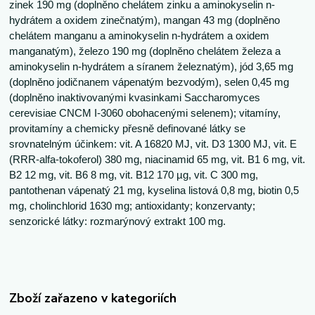
zinek 190 mg (doplněno chelátem zinku a aminokyselin n-
hydrátem a oxidem zinečnatým), mangan 43 mg (doplněno
chelátem manganu a aminokyselin n-hydrátem a oxidem
manganatým), železo 190 mg (doplněno chelátem železa a
aminokyselin n-hydrátem a síranem železnatým), jód 3,65 mg
(doplněno jodičnanem vápenatým bezvodým), selen 0,45 mg
(doplněno inaktivovanými kvasinkami Saccharomyces
cerevisiae CNCM I-3060 obohacenými selenem); vitamíny,
provitamíny a chemicky přesně definované látky se
srovnatelným účinkem: vit. A 16820 MJ, vit. D3 1300 MJ, vit. E
(RRR-alfa-tokoferol) 380 mg, niacinamid 65 mg, vit. B1 6 mg, vit.
B2 12 mg, vit. B6 8 mg, vit. B12 170 µg, vit. C 300 mg,
pantothenan vápenatý 21 mg, kyselina listová 0,8 mg, biotin 0,5
mg, cholinchlorid 1630 mg; antioxidanty; konzervanty;
senzorické látky: rozmarýnový extrakt 100 mg.
Zboží zařazeno v kategoriích