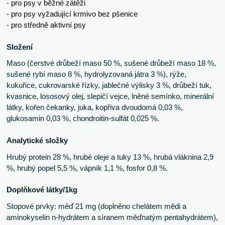
- pro psy v běžné zátěži
- pro psy vyžadující krmivo bez pšenice
- pro středně aktivní psy
Složení
Maso (čerstvé drůbeží maso 50 %, sušené drůbeží maso 18 %,
sušené rybí maso 8 %, hydrolyzovaná játra 3 %), rýže,
kukuřice, cukrovarské řízky, jablečné výlisky 3 %, drůbeží tuk,
kvasnice, lososový olej, slepičí vejce, lněné semínko, minerální
látky, kořen čekanky, juka, kopřiva dvoudomá 0,03 %,
glukosamin 0,03 %, chondroitin-sulfát 0,025 %.
Analytické složky
Hrubý protein 28 %, hrubé oleje a tuky 13 %, hrubá vláknina 2,9
%, hrubý popel 5,5 %, vápník 1,1 %, fosfor 0,8 %.
Doplňkové látky/1kg
Stopové prvky: měď 21 mg (doplněno chelátem mědi a
aminokyselin n-hydrátem a síranem měďnatým pentahydrátem),