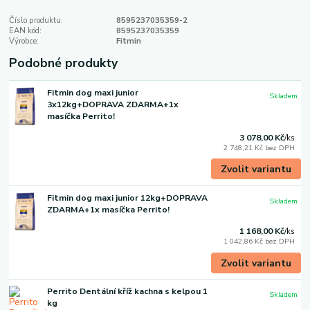
Číslo produktu:
8595237035359-2
EAN kód:
8595237035359
Výrobce:
Fitmin
Podobné produkty
Fitmin dog maxi junior
Skladem
3x12kg+DOPRAVA ZDARMA+1x
masíčka Perrito!
3 078,00 Kč
/
ks
2 748,21 Kč
bez DPH
Zvolit variantu
Fitmin dog maxi junior 12kg+DOPRAVA
Skladem
ZDARMA+1x masíčka Perrito!
1 168,00 Kč
/
ks
1 042,86 Kč
bez DPH
Zvolit variantu
Perrito Dentální kříž kachna s kelpou 1
Skladem
kg