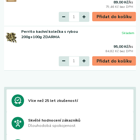
89,00 Kč
/
ks
79,46 Kč
bez DPH
Přidat do košíku
Perrito kachní kolečka s rybou
Skladem
200g+100g ZDARMA
95,00 Kč
/
ks
84,82 Kč
bez DPH
Přidat do košíku
Více než 25 let zkušeností
Skvělé hodnocení zákazníků
Dlouhodobá spokojenost