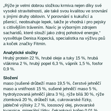
„Rýže je velmi dobrou složkou krmiva nejen díky své
vysoké stravitelnosti, ale také svou kvalitou ve srovnání
s jinými druhy obilovin. V porovnání s kukuřicí a
pšenicí, neobsahuje lepek, takže je vhodná i pro pejsky
s citlivějším trávením. Navíc je výborným zdrojem
sacharidů, které slouží jako zdroj pohotové energie,“
vysvětluje Denisa Kopecká, specialistka na výživu psů
a koček značky Fitmin.
Analytické složky
Hrubý protein 22 %, hrubé oleje a tuky 15 %, hrubá
vláknina 2 %, hrubý popel 6,3 %, vápník 1,5 %, fosfor
0,9 %.
Složení
maso (sušené drůbeží maso 19,5 %, čerstvé jehněčí
maso a vnitřnosti 15 %, sušené jehněčí maso 5 %,
hydrolyzovaná jehněčí játra 3 %), rýže bílá 30 %, rýže
zlomková 20 %, drůbeží tuk, cukrovarské řízky,
jablečné výlisky 2,7 %, lososový olej, pivovarské
kvasnice, minerální látky, čekankový kořen 0,01 %,