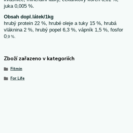
juka 0,005 %.
Obsah dopl.látek/1kg
hrubý protein 22 %, hrubé oleje a tuky 15 %, hrubá
vláknina 2 %, hrubý popel 6,3 %, vápník 1,5 %, fosfor
0
,9 %.
Zboží zařazeno v kategoriích
Fitmin
For Life
Granule-Fitmin.cz
Hafouš.cz
Vytvořeno na
Eshop-rychle.cz