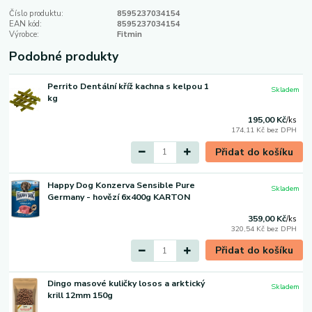
Číslo produktu:
8595237034154
EAN kód:
8595237034154
Výrobce:
Fitmin
Podobné produkty
Perrito Dentální kříž kachna s kelpou 1
Skladem
kg
195,00 Kč
/
ks
174,11 Kč
bez DPH
Přidat do košíku
Happy Dog Konzerva Sensible Pure
Skladem
Germany - hovězí 6x400g KARTON
359,00 Kč
/
ks
320,54 Kč
bez DPH
Přidat do košíku
Dingo masové kuličky losos a arktický
Skladem
krill 12mm 150g