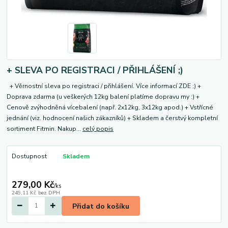
+ SLEVA PO REGISTRACI / PŘIHLÁŠENÍ ;)
+ Věrnostní sleva po registraci / přihlášení. Více informací ZDE ;) +
Doprava zdarma (u veškerých 12kg balení platíme dopravu my :) +
Cenově zvýhodněná vícebalení (např. 2x12kg, 3x12kg apod.) + Vstřícné
jednání (viz. hodnocení našich zákazníků) + Skladem a čerstvý kompletní
sortiment Fitmin. Nakup...
celý popis
Dostupnost
Skladem
279,00 Kč
/
ks
249,11 Kč
bez DPH
Přidat do košíku