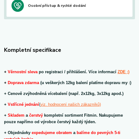
Osobní přístup & rychlé dodání
Kompletní specifikace
+
V
ěrnostní sleva
po registraci / přihlášení. Více informací
ZDE ;)
+
Doprava zdarma
(u veškerých 12kg balení platíme dopravu my :)
+ Cenově zvýhodněná vícebalení (např. 2x12kg, 3x12kg apod.)
+
V
střícné jednání
(
viz. hodnocení našich zákazníků)
+
Skladem
a
čerstvý
kompletní sortiment Fitmin. Nakupujeme
pouze napřímo od výrobce čerstvý každý týden.
+ Objednávky
expedujeme obratem
a
balíme do pevných 5-ti