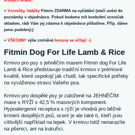
vrstvých krabic.
+
Vzorečky
,
letáčky
Fitmin ZDARMA na vyžádání (stačí uvést do
poznámky v objednávce. Pokud budeme mít konkrétní vzoreček
skladem, rádi Vám jej zdarma k objednávce přibalíme. Příp. dáme
jemu podobný;)
+
VŠECHNY
výše zmíněné
bonusy se sčítají :-)
Fitmin Dog For Life Lamb & Rice
Krmivo pro psy s jehněčím masem Fitmin dog For Life
Lamb & Rice představuje tradiční krmivo v prémiové
kvalitě, které uspokojí jak chutě, tak specifické potřeby
na vyváženou stravu Vašeho psa.
Krmivo pro dospělé psy je založené na JEHNĚČÍM
mase s RÝŽÍ s 42,5 % masových komponent.
Hypoalergenní receptura s rýží je vhodná pro běžné
krmení dospělých psů, ocení je ale také ti, kteří jsou
citlivější například na lepek. V krmivu totiž nenarazíte
na pšenici, ani na kukuřici.